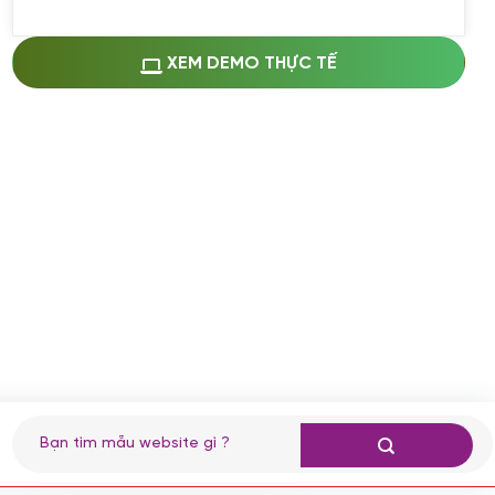
Miễn phí cài web lên host giống demo
100%
(+0 VND)
Thay logo + thông tin doanh nghiệp
XEM DEMO THỰC TẾ
(+100.000 VND)
Đổi màu chủ đạo theo tông của logo
(+250.000 VND)
Sửa danh mục và sắp xếp lại thanh
menu
(+200.000 VND)
Thay đổi bố cục trang chủ (đơn giản)
(+200.000 VND)
Đăng 10 bài viết chuẩn seo
(+500.000 VND)
Nhập liệu 100 bài viết
(+1.000.000 VND)
CÀI ĐẶT PLUGINS
Tìm
kiếm:
Cài đặt plugin theo yêu cầu
(+100.000 VND)