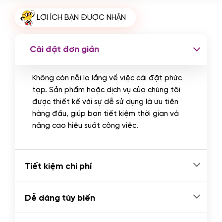
Cài plugin xử lý thanh toán tự động
LỢI ÍCH BẠN ĐƯỢC NHẬN
qua ngân hàng vietcombank,
techcombank, Zalopay, QR code...
(+2.000.000 VND)
Cài đặt đơn giản
Không còn nỗi lo lắng về việc cài đặt phức
tạp. Sản phẩm hoặc dịch vụ của chúng tôi
được thiết kế với sự dễ sử dụng là ưu tiên
hàng đầu, giúp bạn tiết kiệm thời gian và
nâng cao hiệu suất công việc.
Tiết kiệm chi phí
Dễ dàng tùy biến