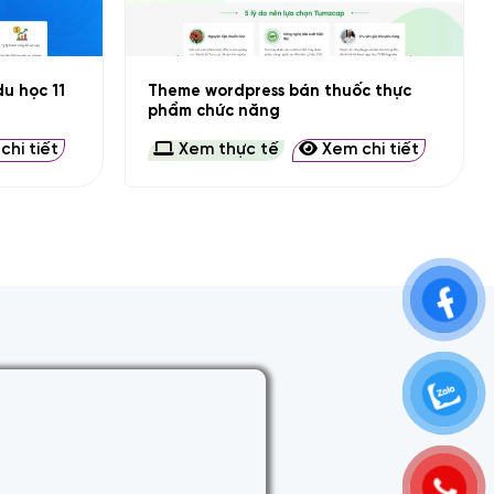
+
Theme wordpress bán thuốc thực
u học 11
phẩm chức năng
hi tiết
Xem thực tế
Xem chi tiết