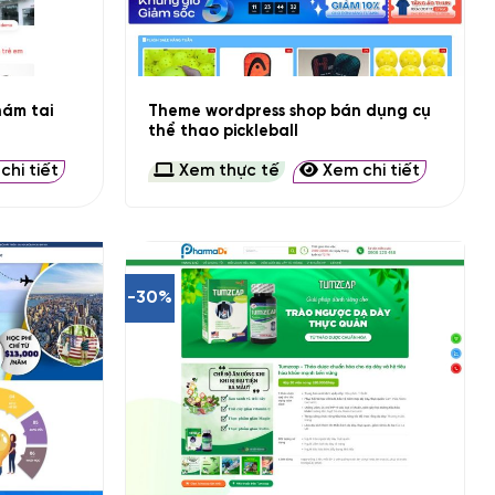
+
ám tai
Theme wordpress shop bán dụng cụ
thể thao pickleball
hi tiết
Xem thực tế
Xem chi tiết
-30%