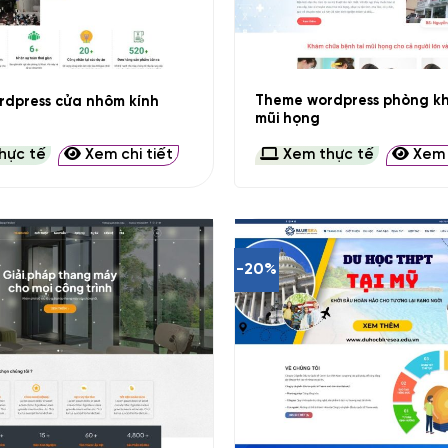
+
Theme wordpress phòng kh
dpress cửa nhôm kính
mũi họng
hực tế
Xem chi tiết
Xem thực tế
Xem c
-20%