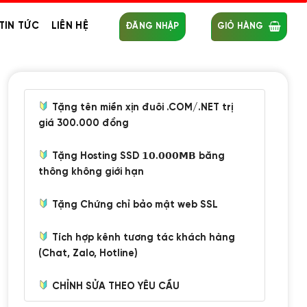
TIN TỨC
LIÊN HỆ
ĐĂNG NHẬP
GIỎ HÀNG
Tặng tên miền xịn đuôi .COM/.NET trị
giá 300.000 đồng
Tặng Hosting SSD 𝟭𝟬.𝟬𝟬𝟬𝗠𝗕 băng
thông không giới hạn
Tặng Chứng chỉ bảo mật web SSL
Tích hợp kênh tương tác khách hàng
(Chat, Zalo, Hotline)
CHỈNH SỬA THEO YÊU CẦU