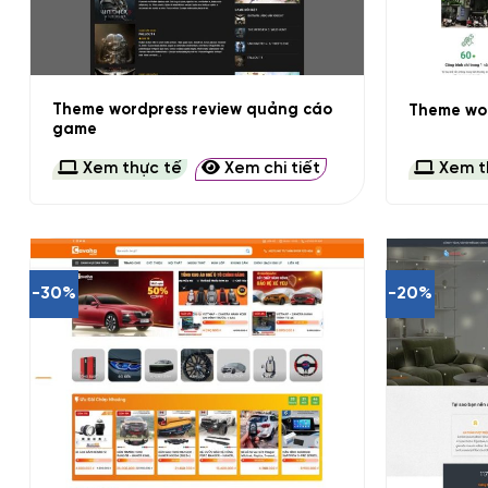
+
+
Theme wordpress review quảng cáo
Theme wor
game
Xem thực tế
Xem chi tiết
Xem t
-30%
-20%