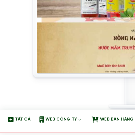
TẤT CẢ
WEB CÔNG TY
WEB BÁN HÀNG