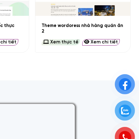
+
c thực
Theme wordoress nhà hàng quán ăn
2
hi tiết
Xem thực tế
Xem chi tiết