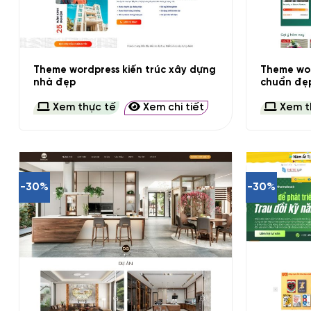
+
+
Theme wordpress kiến trúc xây dựng
Theme wor
nhà đẹp
chuẩn đẹ
Xem thực tế
Xem chi tiết
Xem t
-30%
-30%