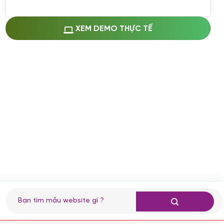
Miễn phí cài web lên host giống demo
100%
(+0 VND)
Thay logo + thông tin doanh nghiệp
XEM DEMO THỰC TẾ
(+100.000 VND)
Đổi màu chủ đạo theo tông của logo
(+250.000 VND)
Sửa danh mục và sắp xếp lại thanh
menu
(+200.000 VND)
Thay đổi bố cục trang chủ (đơn giản)
(+200.000 VND)
Đăng 10 bài viết chuẩn seo
(+500.000 VND)
Nhập liệu 100 bài viết
(+1.000.000 VND)
CÀI ĐẶT PLUGINS
Tìm
kiếm:
Cài đặt plugin theo yêu cầu
(+100.000 VND)