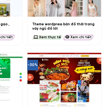
+
 gạo ,
Theme wordpress bán đồ thời trang
váy ngủ đồ lót
hi tiết
Xem thực tế
Xem chi tiết
-30%