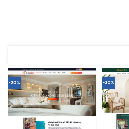
-20%
-30%