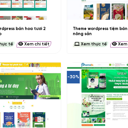
+
dpress bán hoa tươi 2
Theme wordpress tiệm bán
p
nông sản
hực tế
Xem chi tiết
Xem thực tế
Xem c
-30%