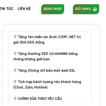
TIN TỨC
LIÊN HỆ
ĐĂNG NHẬP
GIỎ HÀNG
Tặng tên miền xịn đuôi .COM/.NET trị
giá 300.000 đồng
Tặng Hosting SSD 𝟭𝟬.𝟬𝟬𝟬𝗠𝗕 băng
thông không giới hạn
Tặng Chứng chỉ bảo mật web SSL
Tích hợp kênh tương tác khách hàng
(Chat, Zalo, Hotline)
CHỈNH SỬA THEO YÊU CẦU