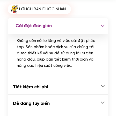
Cài plugin xử lý thanh toán tự động
LỢI ÍCH BẠN ĐƯỢC NHẬN
qua ngân hàng vietcombank,
techcombank, Zalopay, QR code...
(+2.000.000 VND)
Cài đặt đơn giản
Không còn nỗi lo lắng về việc cài đặt phức
tạp. Sản phẩm hoặc dịch vụ của chúng tôi
được thiết kế với sự dễ sử dụng là ưu tiên
hàng đầu, giúp bạn tiết kiệm thời gian và
nâng cao hiệu suất công việc.
Tiết kiệm chi phí
Dễ dàng tùy biến