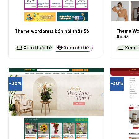
+
+
Theme Wo
Theme wordpress bán nội thất 56
Áo 33
Xem thực tế
Xem chi tiết
Xem t
-30%
-30%