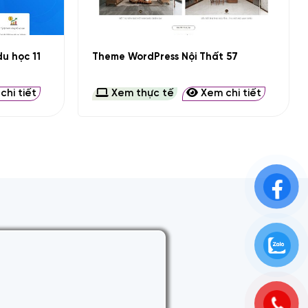
+
u học 11
Theme WordPress Nội Thất 57
hi tiết
Xem thực tế
Xem chi tiết