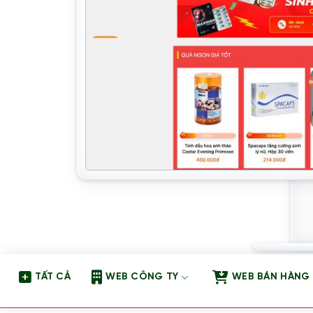
TẤT CẢ
WEB CÔNG TY
WEB BÁN HÀNG