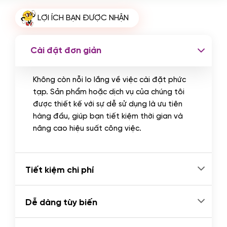
Cài plugin xử lý thanh toán tự động
LỢI ÍCH BẠN ĐƯỢC NHẬN
qua ngân hàng vietcombank,
techcombank, Zalopay, QR code...
(+2.000.000 VND)
Cài đặt đơn giản
Không còn nỗi lo lắng về việc cài đặt phức
tạp. Sản phẩm hoặc dịch vụ của chúng tôi
được thiết kế với sự dễ sử dụng là ưu tiên
hàng đầu, giúp bạn tiết kiệm thời gian và
nâng cao hiệu suất công việc.
Tiết kiệm chi phí
Dễ dàng tùy biến