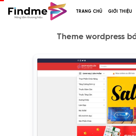
Bỏ
qua
TRANG CHỦ
GIỚI THIỆU
nội
dung
Theme wordpress bán