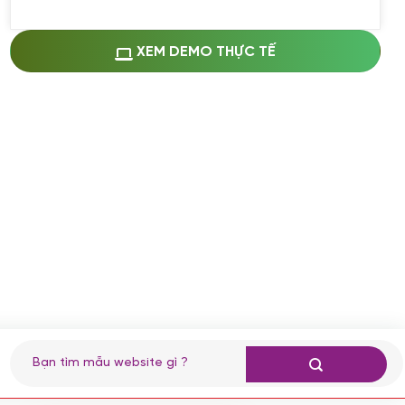
Miễn phí cài web lên host giống demo
100%
(+0 VND)
Thay logo + thông tin doanh nghiệp
XEM DEMO THỰC TẾ
(+100.000 VND)
Đổi màu chủ đạo theo tông của logo
(+250.000 VND)
Sửa danh mục và sắp xếp lại thanh
menu
(+200.000 VND)
Thay đổi bố cục trang chủ (đơn giản)
(+200.000 VND)
Đăng 10 bài viết chuẩn seo
(+500.000 VND)
Nhập liệu 100 bài viết
(+1.000.000 VND)
CÀI ĐẶT PLUGINS
Tìm
kiếm:
Cài đặt plugin theo yêu cầu
(+100.000 VND)