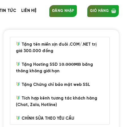
TIN TỨC
LIÊN HỆ
ĐĂNG NHẬP
GIỎ HÀNG
Tặng tên miền xịn đuôi .COM/.NET trị
giá 300.000 đồng
Tặng Hosting SSD 𝟭𝟬.𝟬𝟬𝟬𝗠𝗕 băng
thông không giới hạn
Tặng Chứng chỉ bảo mật web SSL
Tích hợp kênh tương tác khách hàng
(Chat, Zalo, Hotline)
CHỈNH SỬA THEO YÊU CẦU