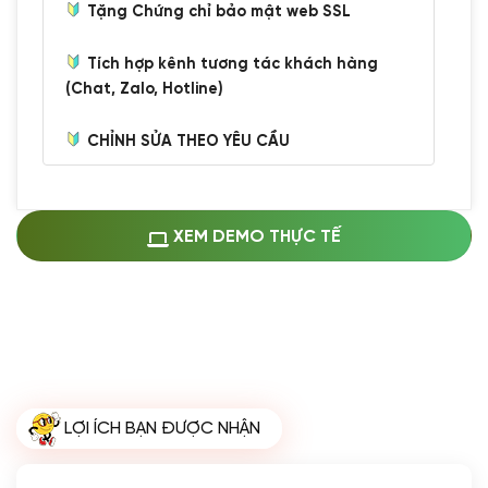
Tặng Chứng chỉ bảo mật web SSL
Tích hợp kênh tương tác khách hàng
(Chat, Zalo, Hotline)
CHỈNH SỬA THEO YÊU CẦU
Miễn phí cài web lên host giống demo
100%
(+0 VND)
Thay logo + thông tin doanh nghiệp
XEM DEMO THỰC TẾ
(+100.000 VND)
Đổi màu chủ đạo theo tông của logo
(+250.000 VND)
Sửa danh mục và sắp xếp lại thanh
menu
(+200.000 VND)
Thay đổi bố cục trang chủ (đơn giản)
LỢI ÍCH BẠN ĐƯỢC NHẬN
(+200.000 VND)
Đăng 10 bài viết chuẩn seo
(+500.000 VND)