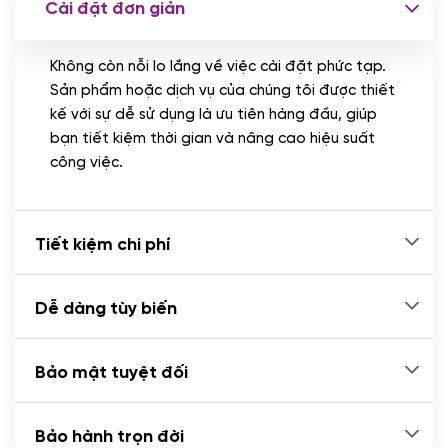
Cài đặt đơn giản
Nhập liệu 100 bài viết
(+1.000.000 VND)
Không còn nỗi lo lắng về việc cài đặt phức tạp.
CÀI ĐẶT PLUGINS
Sản phẩm hoặc dịch vụ của chúng tôi được thiết
Cài đặt plugin theo yêu cầu
kế với sự dễ sử dụng là ưu tiên hàng đầu, giúp
(+100.000 VND)
bạn tiết kiệm thời gian và nâng cao hiệu suất
Cài plugin xử lý thanh toán tự động qua
công việc.
ngân hàng vietcombank, techcombank,
Zalopay, QR code...
(+2.000.000 VND)
Tiết kiệm chi phí
Dễ dàng tùy biến
Bảo mật tuyệt đối
Bảo hành trọn đời