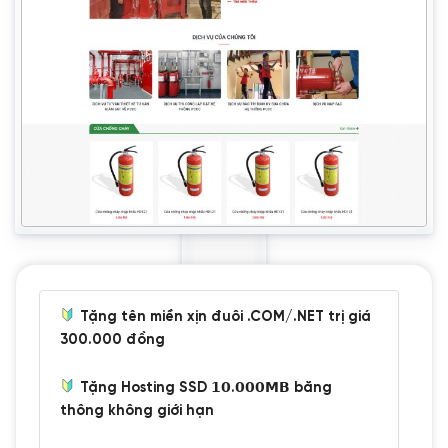
Tặng tên miền xịn đuôi .COM/.NET trị giá
300.000 đồng
Tặng Hosting SSD 𝟭𝟬.𝟬𝟬𝟬𝗠𝗕 băng
thông không giới hạn