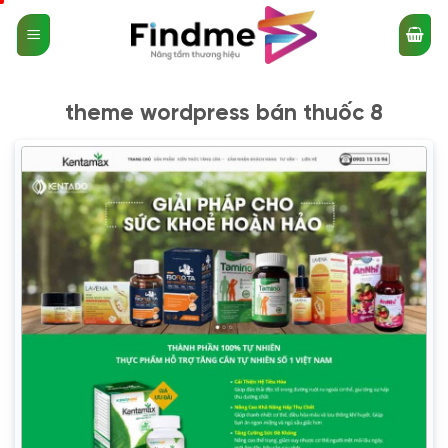
Bỏ
qua
nội
dung
theme wordpress bán thuốc 8