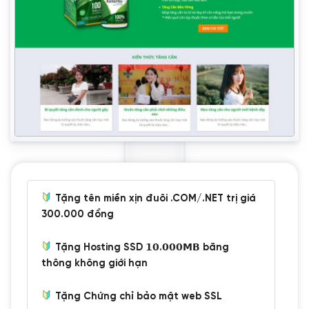
Tặng tên miền xịn đuôi .COM/.NET trị giá
300.000 đồng
Tặng Hosting SSD 𝟭𝟬.𝟬𝟬𝟬𝗠𝗕 băng
thông không giới hạn
Tặng Chứng chỉ bảo mật web SSL