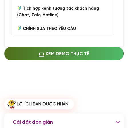
Tích hợp kênh tương tác khách hàng
(Chat, Zalo, Hotline)
CHỈNH SỬA THEO YÊU CẦU
Miễn phí cài web lên host giống demo
100%
(+0 VND)
Thay logo + thông tin doanh nghiệp
XEM DEMO THỰC TẾ
(+100.000 VND)
Đổi màu chủ đạo theo tông của logo
(+250.000 VND)
Sửa danh mục và sắp xếp lại thanh
menu
(+200.000 VND)
Thay đổi bố cục trang chủ (đơn giản)
LỢI ÍCH BẠN ĐƯỢC NHẬN
(+200.000 VND)
Đăng 10 bài viết chuẩn seo
(+500.000 VND)
Cài đặt đơn giản
Nhập liệu 100 bài viết
(+1.000.000 VND)