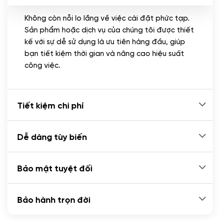
Không còn nỗi lo lắng về việc cài đặt phức tạp.
CÀI ĐẶT PLUGINS
Sản phẩm hoặc dịch vụ của chúng tôi được thiết
Cài đặt plugin theo yêu cầu
kế với sự dễ sử dụng là ưu tiên hàng đầu, giúp
(+100.000 VND)
bạn tiết kiệm thời gian và nâng cao hiệu suất
Cài plugin xử lý thanh toán tự động qua
công việc.
ngân hàng vietcombank, techcombank,
Zalopay, QR code...
(+2.000.000 VND)
Tiết kiệm chi phí
Dễ dàng tùy biến
Bảo mật tuyệt đối
Bảo hành trọn đời