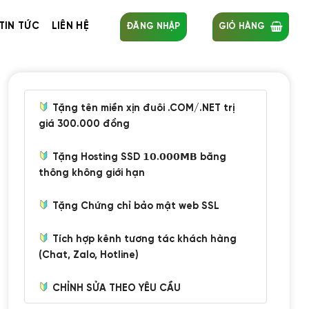
TIN TỨC
LIÊN HỆ
ĐĂNG NHẬP
GIỎ HÀNG
Tặng tên miền xịn đuôi .COM/.NET trị
giá 300.000 đồng
Tặng Hosting SSD 𝟭𝟬.𝟬𝟬𝟬𝗠𝗕 băng
thông không giới hạn
Tặng Chứng chỉ bảo mật web SSL
Tích hợp kênh tương tác khách hàng
(Chat, Zalo, Hotline)
CHỈNH SỬA THEO YÊU CẦU