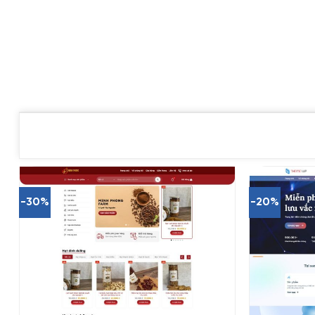
-30%
-20%