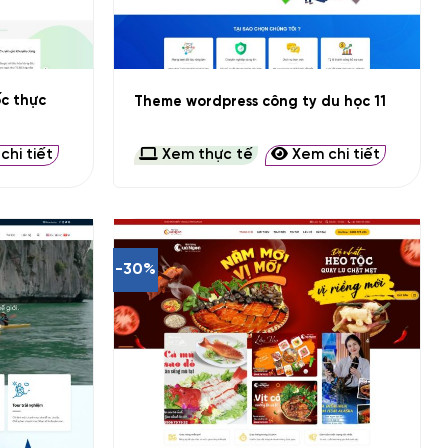
+
c thực
Theme wordpress công ty du học 11
hi tiết
Xem thực tế
Xem chi tiết
-30%