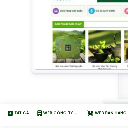
TẤT CẢ
WEB CÔNG TY
WEB BÁN HÀNG