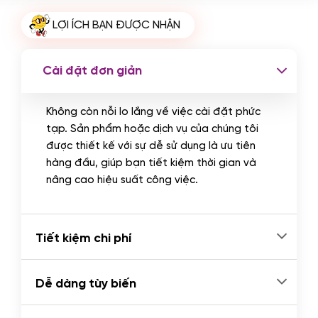
Cài plugin xử lý thanh toán tự động
LỢI ÍCH BẠN ĐƯỢC NHẬN
qua ngân hàng vietcombank,
techcombank, Zalopay, QR code...
(+2.000.000 VND)
Cài đặt đơn giản
Không còn nỗi lo lắng về việc cài đặt phức
tạp. Sản phẩm hoặc dịch vụ của chúng tôi
được thiết kế với sự dễ sử dụng là ưu tiên
hàng đầu, giúp bạn tiết kiệm thời gian và
nâng cao hiệu suất công việc.
Tiết kiệm chi phí
Dễ dàng tùy biến