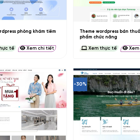
+
rdpress phòng khám tiêm
Theme wordpress bán thuố
phẩm chức năng
hực tế
Xem chi tiết
Xem thực tế
Xem c
-30%