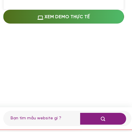
Miễn phí cài web lên host giống demo
100%
(+0 VND)
Thay logo + thông tin doanh nghiệp
XEM DEMO THỰC TẾ
(+100.000 VND)
Đổi màu chủ đạo theo tông của logo
(+250.000 VND)
Sửa danh mục và sắp xếp lại thanh
menu
(+200.000 VND)
Thay đổi bố cục trang chủ (đơn giản)
(+200.000 VND)
Đăng 10 bài viết chuẩn seo
(+500.000 VND)
Nhập liệu 100 bài viết
(+1.000.000 VND)
CÀI ĐẶT PLUGINS
Tìm
kiếm:
Cài đặt plugin theo yêu cầu
(+100.000 VND)