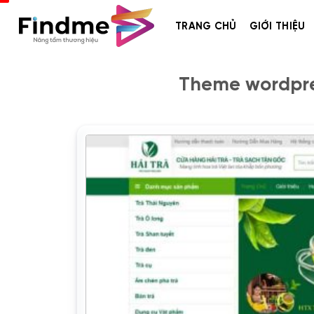
Bỏ
qua
TRANG CHỦ
GIỚI THIỆU
nội
dung
Theme wordpre