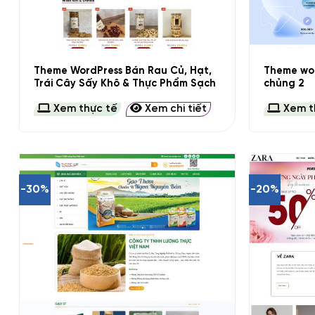
+
+
Theme WordPress Bán Rau Củ, Hạt,
Theme wo
Trái Cây Sấy Khô & Thực Phẩm Sạch
chủng 2
Xem thực tế
Xem chi tiết
Xem t
-30%
-20%