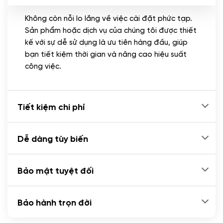
Không còn nỗi lo lắng về việc cài đặt phức tạp.
CÀI ĐẶT PLUGINS
Sản phẩm hoặc dịch vụ của chúng tôi được thiết
Cài đặt plugin theo yêu cầu
kế với sự dễ sử dụng là ưu tiên hàng đầu, giúp
(+100.000 VND)
bạn tiết kiệm thời gian và nâng cao hiệu suất
Cài plugin xử lý thanh toán tự động qua
công việc.
ngân hàng vietcombank, techcombank,
Zalopay, QR code...
(+2.000.000 VND)
Tiết kiệm chi phí
Dễ dàng tùy biến
Bảo mật tuyệt đối
Bảo hành trọn đời