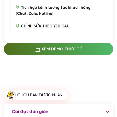
Tích hợp kênh tương tác khách hàng
(Chat, Zalo, Hotline)
CHỈNH SỬA THEO YÊU CẦU
Miễn phí cài web lên host giống demo
100%
(+0 VND)
Thay logo + thông tin doanh nghiệp
XEM DEMO THỰC TẾ
(+100.000 VND)
Đổi màu chủ đạo theo tông của logo
(+250.000 VND)
Sửa danh mục và sắp xếp lại thanh
menu
(+200.000 VND)
Thay đổi bố cục trang chủ (đơn giản)
LỢI ÍCH BẠN ĐƯỢC NHẬN
(+200.000 VND)
Đăng 10 bài viết chuẩn seo
(+500.000 VND)
Cài đặt đơn giản
Nhập liệu 100 bài viết
(+1.000.000 VND)