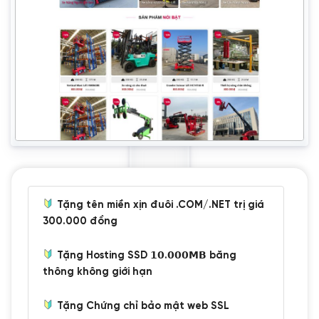
Tặng tên miền xịn đuôi .COM/.NET trị giá
300.000 đồng
Tặng Hosting SSD 𝟭𝟬.𝟬𝟬𝟬𝗠𝗕 băng
thông không giới hạn
Tặng Chứng chỉ bảo mật web SSL