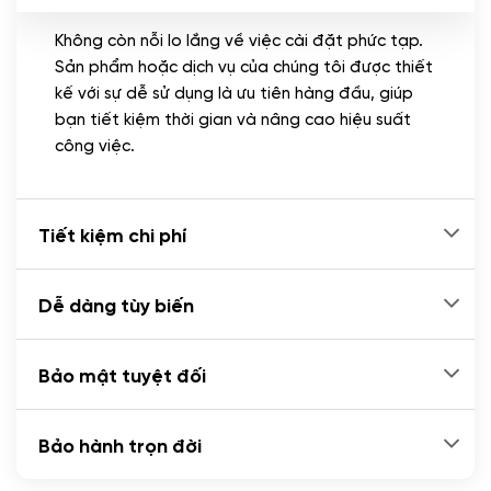
Không còn nỗi lo lắng về việc cài đặt phức tạp.
CÀI ĐẶT PLUGINS
Sản phẩm hoặc dịch vụ của chúng tôi được thiết
Cài đặt plugin theo yêu cầu
kế với sự dễ sử dụng là ưu tiên hàng đầu, giúp
(+100.000 VND)
bạn tiết kiệm thời gian và nâng cao hiệu suất
Cài plugin xử lý thanh toán tự động qua
công việc.
ngân hàng vietcombank, techcombank,
Zalopay, QR code...
(+2.000.000 VND)
Tiết kiệm chi phí
Dễ dàng tùy biến
Bảo mật tuyệt đối
Bảo hành trọn đời