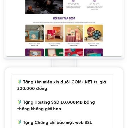
Tặng tên miền xịn đuôi .COM/.NET trị giá
300.000 đồng
Tặng Hosting SSD 𝟭𝟬.𝟬𝟬𝟬𝗠𝗕 băng
thông không giới hạn
Tặng Chứng chỉ bảo mật web SSL