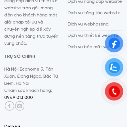
cung cấp dịch vụ thiết kế
Dịch vụ nâng cấp website
website trọn gói, mang
Dịch vụ tăng tốc website
đến cho khách hàng một
giải pháp tối ưu và
Dịch vụ webhosting
chuyên nghiệp để xây
Dịch vụ thiết kế website
dựng nền tảng trực tuyến
vững chắc.
Dịch vụ bảo mật website
TRỤ SỞ CHÍNH
Hà Nội: Ecohome 3, Tân
Xuân, Đông Ngạc, Bắc Từ
Liêm, Hà Nội
Chăm sóc khách hàng:
0949 013 000
Dịch vụ