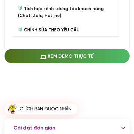
Tích hợp kênh tương tác khách hàng
(Chat, Zalo, Hotline)
CHỈNH SỬA THEO YÊU CẦU
Miễn phí cài web lên host giống demo
100%
(+0 VND)
Thay logo + thông tin doanh nghiệp
XEM DEMO THỰC TẾ
(+100.000 VND)
Đổi màu chủ đạo theo tông của logo
(+250.000 VND)
Sửa danh mục và sắp xếp lại thanh
menu
(+200.000 VND)
Thay đổi bố cục trang chủ (đơn giản)
LỢI ÍCH BẠN ĐƯỢC NHẬN
(+200.000 VND)
Đăng 10 bài viết chuẩn seo
(+500.000 VND)
Cài đặt đơn giản
Nhập liệu 100 bài viết
(+1.000.000 VND)