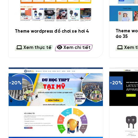
+
+
Theme wor
Theme wordpress đồ chơi xe hơi 4
áo 35
Xem thực tế
Xem chi tiết
Xem t
-20%
-20%