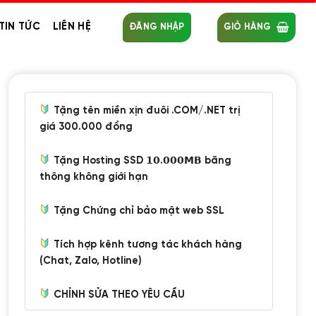
TIN TỨC
LIÊN HỆ
ĐĂNG NHẬP
GIỎ HÀNG
Tặng tên miền xịn đuôi .COM/.NET trị
giá 300.000 đồng
Tặng Hosting SSD 𝟭𝟬.𝟬𝟬𝟬𝗠𝗕 băng
thông không giới hạn
Tặng Chứng chỉ bảo mật web SSL
Tích hợp kênh tương tác khách hàng
(Chat, Zalo, Hotline)
CHỈNH SỬA THEO YÊU CẦU