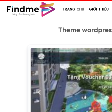
Bỏ
qua
TRANG CHỦ
GIỚI THIỆU
nội
dung
Theme wordpress