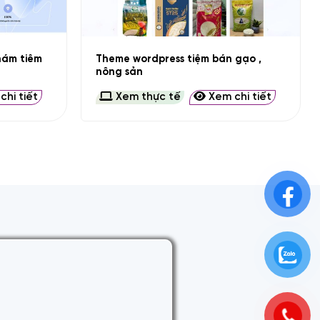
+
hám tiêm
Theme wordpress tiệm bán gạo ,
nông sản
hi tiết
Xem thực tế
Xem chi tiết