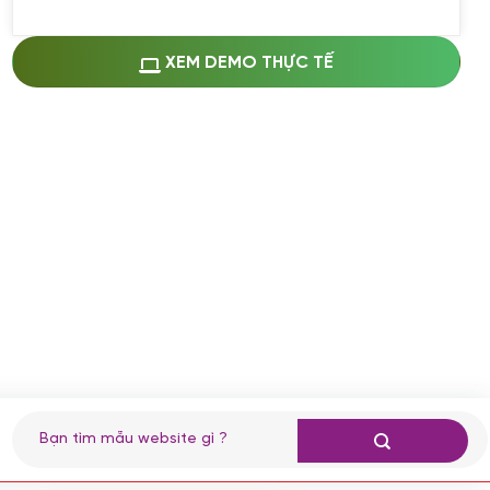
Miễn phí cài web lên host giống demo
100%
(+0 VND)
Thay logo + thông tin doanh nghiệp
XEM DEMO THỰC TẾ
(+100.000 VND)
Đổi màu chủ đạo theo tông của logo
(+250.000 VND)
Sửa danh mục và sắp xếp lại thanh
menu
(+200.000 VND)
Thay đổi bố cục trang chủ (đơn giản)
(+200.000 VND)
Đăng 10 bài viết chuẩn seo
(+500.000 VND)
Nhập liệu 100 bài viết
(+1.000.000 VND)
CÀI ĐẶT PLUGINS
Tìm
kiếm:
Cài đặt plugin theo yêu cầu
(+100.000 VND)