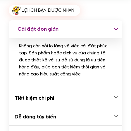
Cài plugin xử lý thanh toán tự động
LỢI ÍCH BẠN ĐƯỢC NHẬN
qua ngân hàng vietcombank,
techcombank, Zalopay, QR code...
(+2.000.000 VND)
Cài đặt đơn giản
Không còn nỗi lo lắng về việc cài đặt phức
tạp. Sản phẩm hoặc dịch vụ của chúng tôi
được thiết kế với sự dễ sử dụng là ưu tiên
hàng đầu, giúp bạn tiết kiệm thời gian và
nâng cao hiệu suất công việc.
Tiết kiệm chi phí
Dễ dàng tùy biến