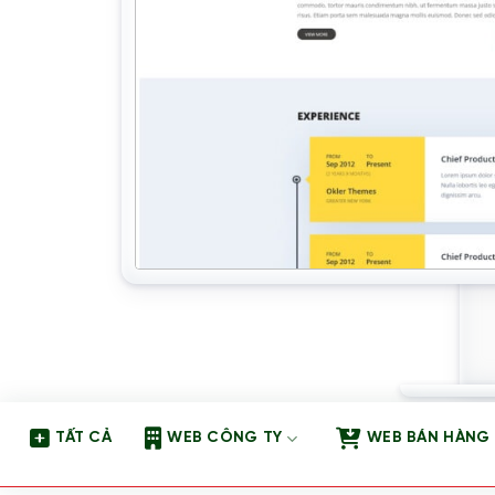
TẤT CẢ
WEB CÔNG TY
WEB BÁN HÀNG