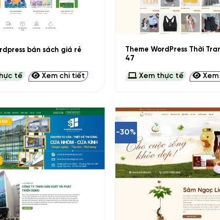
+
Theme WordPress Thời Tra
dpress bán sách giá rẻ
47
hực tế
Xem chi tiết
Xem thực tế
Xem c
-30%