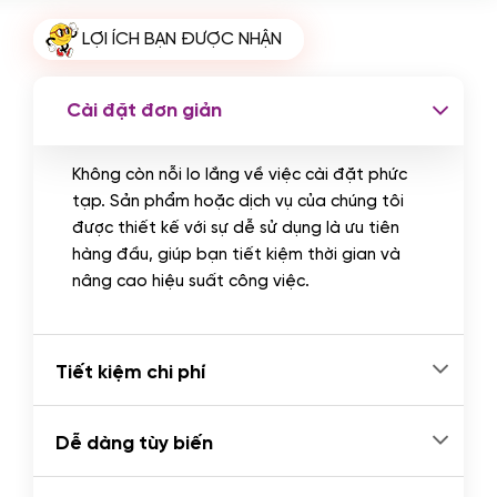
Cài plugin xử lý thanh toán tự động
LỢI ÍCH BẠN ĐƯỢC NHẬN
qua ngân hàng vietcombank,
techcombank, Zalopay, QR code...
(+2.000.000 VND)
Cài đặt đơn giản
Không còn nỗi lo lắng về việc cài đặt phức
tạp. Sản phẩm hoặc dịch vụ của chúng tôi
được thiết kế với sự dễ sử dụng là ưu tiên
hàng đầu, giúp bạn tiết kiệm thời gian và
nâng cao hiệu suất công việc.
Tiết kiệm chi phí
Dễ dàng tùy biến