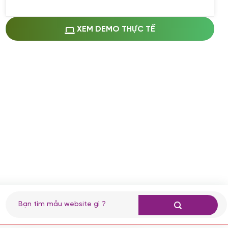
Miễn phí cài web lên host giống demo
100%
(+0 VND)
Thay logo + thông tin doanh nghiệp
XEM DEMO THỰC TẾ
(+100.000 VND)
Đổi màu chủ đạo theo tông của logo
(+250.000 VND)
Sửa danh mục và sắp xếp lại thanh
menu
(+200.000 VND)
Thay đổi bố cục trang chủ (đơn giản)
(+200.000 VND)
Đăng 10 bài viết chuẩn seo
(+500.000 VND)
Nhập liệu 100 bài viết
(+1.000.000 VND)
CÀI ĐẶT PLUGINS
Tìm
kiếm:
Cài đặt plugin theo yêu cầu
(+100.000 VND)