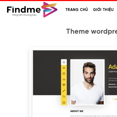
Bỏ
qua
TRANG CHỦ
GIỚI THIỆU
nội
dung
Theme wordpre