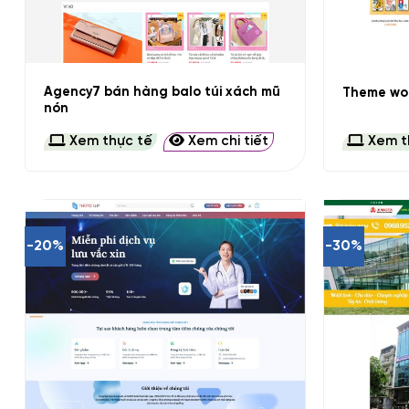
+
+
Agency7 bán hàng balo túi xách mũ
Theme wor
nón
Xem thực tế
Xem chi tiết
Xem t
-20%
-30%