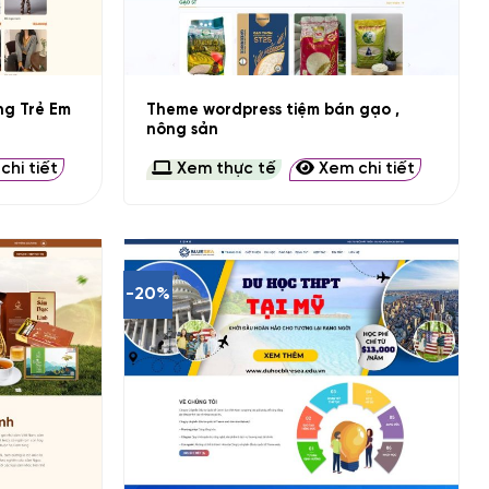
+
ng Trẻ Em
Theme wordpress tiệm bán gạo ,
nông sản
hi tiết
Xem thực tế
Xem chi tiết
-20%