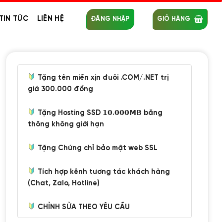
TIN TỨC
LIÊN HỆ
ĐĂNG NHẬP
GIỎ HÀNG
Tặng tên miền xịn đuôi .COM/.NET trị
giá 300.000 đồng
Tặng Hosting SSD 𝟭𝟬.𝟬𝟬𝟬𝗠𝗕 băng
thông không giới hạn
Tặng Chứng chỉ bảo mật web SSL
Tích hợp kênh tương tác khách hàng
(Chat, Zalo, Hotline)
CHỈNH SỬA THEO YÊU CẦU