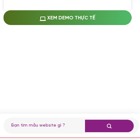
Miễn phí cài web lên host giống demo
100%
(+0 VND)
Thay logo + thông tin doanh nghiệp
XEM DEMO THỰC TẾ
(+100.000 VND)
Đổi màu chủ đạo theo tông của logo
(+250.000 VND)
Sửa danh mục và sắp xếp lại thanh
menu
(+200.000 VND)
Thay đổi bố cục trang chủ (đơn giản)
(+200.000 VND)
Đăng 10 bài viết chuẩn seo
(+500.000 VND)
Nhập liệu 100 bài viết
(+1.000.000 VND)
CÀI ĐẶT PLUGINS
Tìm
kiếm:
Cài đặt plugin theo yêu cầu
(+100.000 VND)