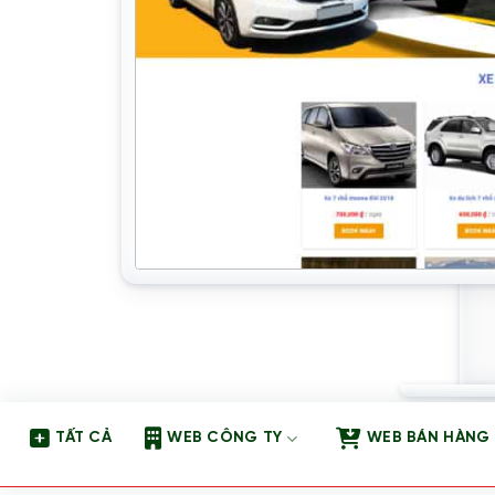
TẤT CẢ
WEB CÔNG TY
WEB BÁN HÀNG