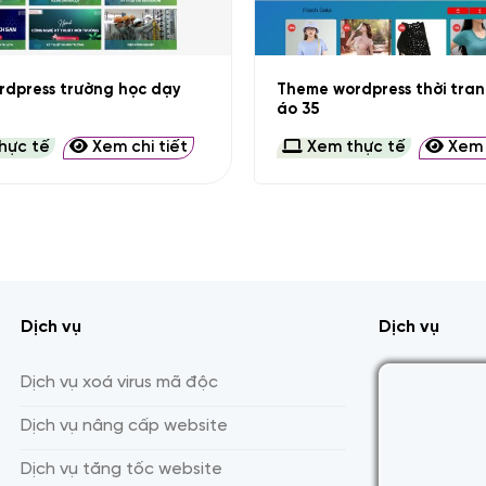
+
dpress trường học dạy
Theme wordpress thời tra
áo 35
hực tế
Xem chi tiết
Xem thực tế
Xem c
Dịch vụ
Dịch vụ
Dịch vụ xoá virus mã độc
Dịch vụ nâng cấp website
Dịch vụ tăng tốc website