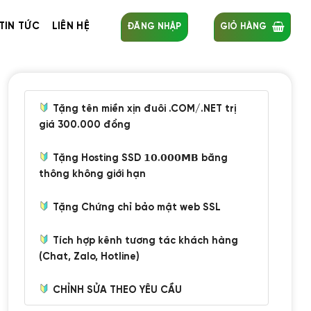
TIN TỨC
LIÊN HỆ
ĐĂNG NHẬP
GIỎ HÀNG
Tặng tên miền xịn đuôi .COM/.NET trị
giá 300.000 đồng
Tặng Hosting SSD 𝟭𝟬.𝟬𝟬𝟬𝗠𝗕 băng
thông không giới hạn
Tặng Chứng chỉ bảo mật web SSL
Tích hợp kênh tương tác khách hàng
(Chat, Zalo, Hotline)
CHỈNH SỬA THEO YÊU CẦU