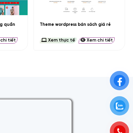
+
ng quần
Theme wordpress bán sách giá rẻ
hi tiết
Xem thực tế
Xem chi tiết