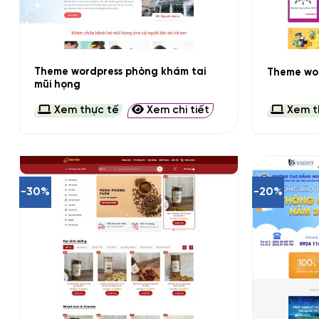
+
+
Theme wordpress phòng khám tai
Theme wor
mũi họng
Xem thực tế
Xem chi tiết
Xem t
-30%
-20%