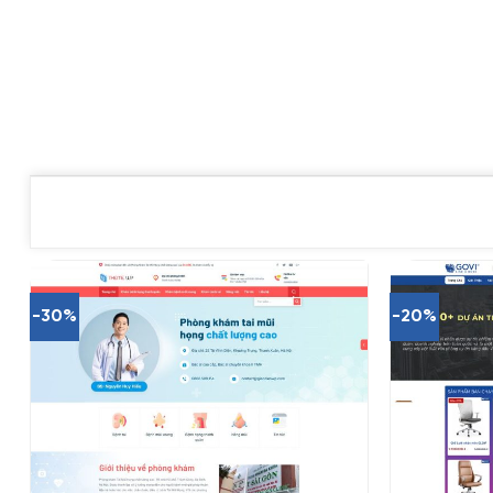
-30%
-20%