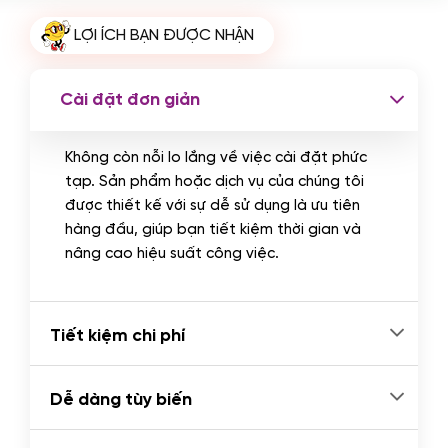
Cài plugin xử lý thanh toán tự động
LỢI ÍCH BẠN ĐƯỢC NHẬN
qua ngân hàng vietcombank,
techcombank, Zalopay, QR code...
(+2.000.000 VND)
Cài đặt đơn giản
Không còn nỗi lo lắng về việc cài đặt phức
tạp. Sản phẩm hoặc dịch vụ của chúng tôi
được thiết kế với sự dễ sử dụng là ưu tiên
hàng đầu, giúp bạn tiết kiệm thời gian và
nâng cao hiệu suất công việc.
Tiết kiệm chi phí
Dễ dàng tùy biến