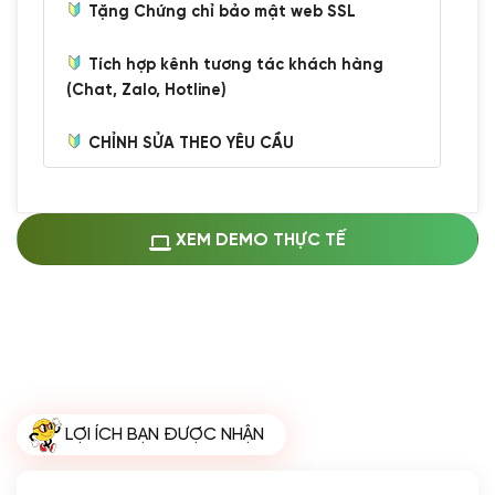
Tặng Chứng chỉ bảo mật web SSL
Tích hợp kênh tương tác khách hàng
(Chat, Zalo, Hotline)
CHỈNH SỬA THEO YÊU CẦU
Miễn phí cài web lên host giống demo
100%
(+0 VND)
Thay logo + thông tin doanh nghiệp
XEM DEMO THỰC TẾ
(+100.000 VND)
Đổi màu chủ đạo theo tông của logo
(+250.000 VND)
Sửa danh mục và sắp xếp lại thanh
menu
(+200.000 VND)
Thay đổi bố cục trang chủ (đơn giản)
LỢI ÍCH BẠN ĐƯỢC NHẬN
(+200.000 VND)
Đăng 10 bài viết chuẩn seo
(+500.000 VND)