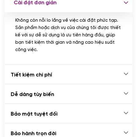
Cài đặt đơn giản
Nhập liệu 100 bài viết
(+1.000.000 VND)
Không còn nỗi lo lắng về việc cài đặt phức tạp.
CÀI ĐẶT PLUGINS
Sản phẩm hoặc dịch vụ của chúng tôi được thiết
Cài đặt plugin theo yêu cầu
kế với sự dễ sử dụng là ưu tiên hàng đầu, giúp
(+100.000 VND)
bạn tiết kiệm thời gian và nâng cao hiệu suất
Cài plugin xử lý thanh toán tự động qua
công việc.
ngân hàng vietcombank, techcombank,
Zalopay, QR code...
(+2.000.000 VND)
Tiết kiệm chi phí
Dễ dàng tùy biến
Bảo mật tuyệt đối
Bảo hành trọn đời