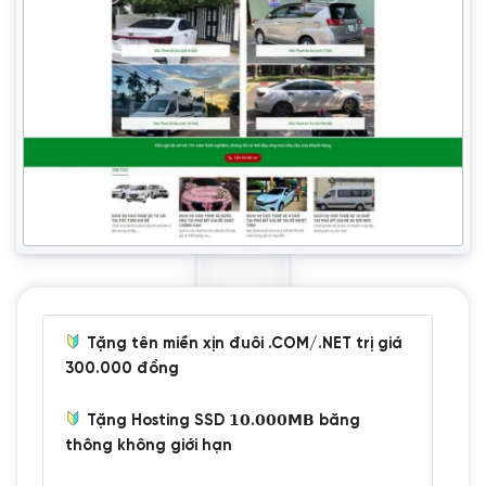
Tặng tên miền xịn đuôi .COM/.NET trị giá
300.000 đồng
Tặng Hosting SSD 𝟭𝟬.𝟬𝟬𝟬𝗠𝗕 băng
thông không giới hạn