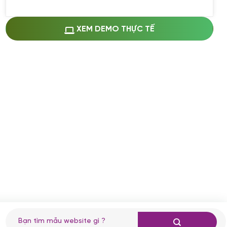
Miễn phí cài web lên host giống demo
100%
(+0 VND)
Thay logo + thông tin doanh nghiệp
XEM DEMO THỰC TẾ
(+100.000 VND)
Đổi màu chủ đạo theo tông của logo
(+250.000 VND)
Sửa danh mục và sắp xếp lại thanh
menu
(+200.000 VND)
Thay đổi bố cục trang chủ (đơn giản)
(+200.000 VND)
Đăng 10 bài viết chuẩn seo
(+500.000 VND)
Nhập liệu 100 bài viết
(+1.000.000 VND)
CÀI ĐẶT PLUGINS
Cài đặt plugin theo yêu cầu
Tìm
(+100.000 VND)
kiếm: