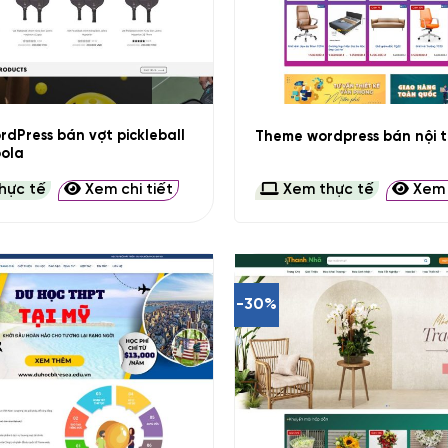
+
dPress bán vợt pickleball
Theme wordpress bán nội t
oola
hực tế
Xem chi tiết
Xem thực tế
Xem c
-30%