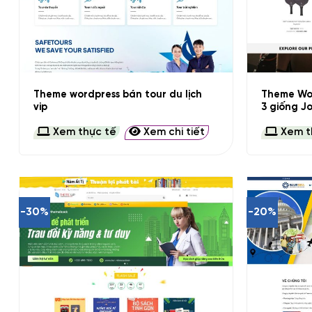
+
+
Theme wordpress bán tour du lịch
Theme Wor
vip
3 giống J
Xem thực tế
Xem chi tiết
Xem t
-30%
-20%