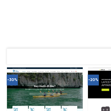
-30%
-20%