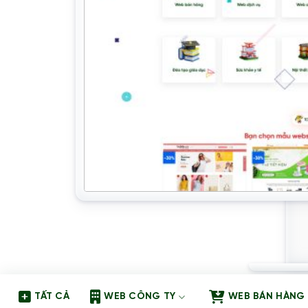
TẤT CẢ
WEB CÔNG TY
WEB BÁN HÀNG