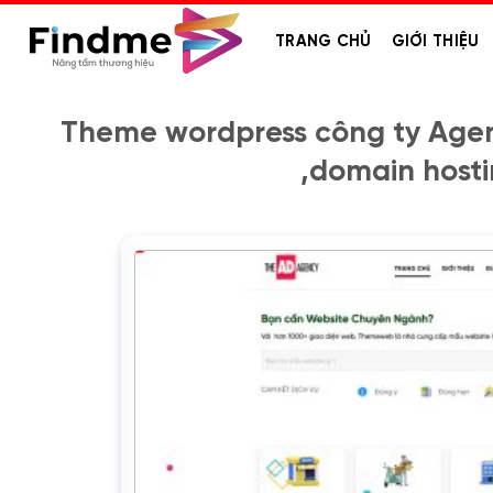
Bỏ
qua
TRANG CHỦ
GIỚI THIỆU
nội
dung
Theme wordpress công ty Agenc
,domain host