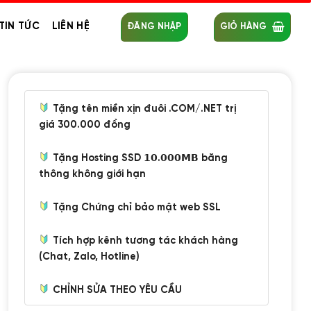
TIN TỨC
LIÊN HỆ
ĐĂNG NHẬP
GIỎ HÀNG
Tặng tên miền xịn đuôi .COM/.NET trị
giá 300.000 đồng
Tặng Hosting SSD 𝟭𝟬.𝟬𝟬𝟬𝗠𝗕 băng
thông không giới hạn
Tặng Chứng chỉ bảo mật web SSL
Tích hợp kênh tương tác khách hàng
(Chat, Zalo, Hotline)
CHỈNH SỬA THEO YÊU CẦU