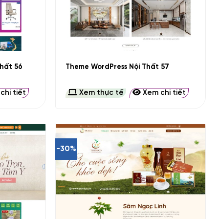
+
hất 56
Theme WordPress Nội Thất 57
hi tiết
Xem thực tế
Xem chi tiết
-30%