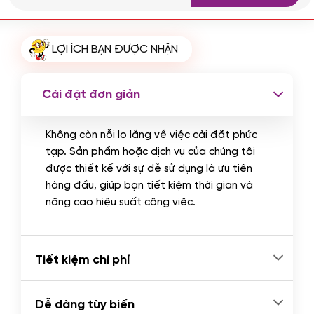
Cài plugin xử lý thanh toán tự động
qua ngân hàng vietcombank,
techcombank, Zalopay, QR code...
LỢI ÍCH BẠN ĐƯỢC NHẬN
(+2.000.000 VND)
Cài đặt đơn giản
Không còn nỗi lo lắng về việc cài đặt phức
tạp. Sản phẩm hoặc dịch vụ của chúng tôi
được thiết kế với sự dễ sử dụng là ưu tiên
hàng đầu, giúp bạn tiết kiệm thời gian và
nâng cao hiệu suất công việc.
Tiết kiệm chi phí
Dễ dàng tùy biến