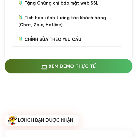
Tặng Chứng chỉ bảo mật web SSL
Tích hợp kênh tương tác khách hàng
(Chat, Zalo, Hotline)
CHỈNH SỬA THEO YÊU CẦU
Miễn phí cài web lên host giống demo
100%
(+0 VND)
Thay logo + thông tin doanh nghiệp
XEM DEMO THỰC TẾ
(+100.000 VND)
Đổi màu chủ đạo theo tông của logo
(+250.000 VND)
Sửa danh mục và sắp xếp lại thanh
menu
(+200.000 VND)
Thay đổi bố cục trang chủ (đơn giản)
LỢI ÍCH BẠN ĐƯỢC NHẬN
(+200.000 VND)
Đăng 10 bài viết chuẩn seo
(+500.000 VND)