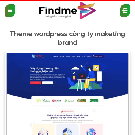
Bỏ
qua
nội
dung
Theme wordpress công ty maketing
brand