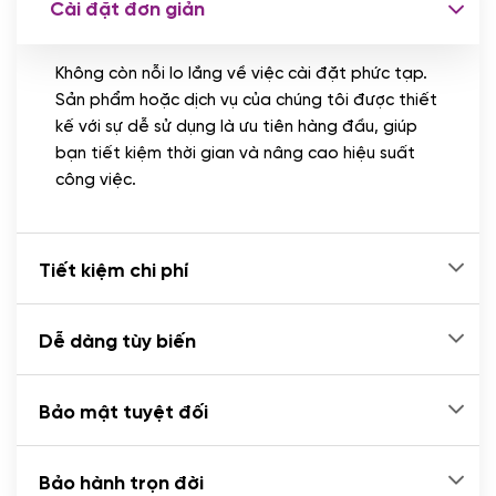
Cài đặt đơn giản
Nhập liệu 100 bài viết
(+1.000.000 VND)
Không còn nỗi lo lắng về việc cài đặt phức tạp.
CÀI ĐẶT PLUGINS
Sản phẩm hoặc dịch vụ của chúng tôi được thiết
Cài đặt plugin theo yêu cầu
kế với sự dễ sử dụng là ưu tiên hàng đầu, giúp
(+100.000 VND)
bạn tiết kiệm thời gian và nâng cao hiệu suất
Cài plugin xử lý thanh toán tự động qua
công việc.
ngân hàng vietcombank, techcombank,
Zalopay, QR code...
(+2.000.000 VND)
Tiết kiệm chi phí
Dễ dàng tùy biến
Bảo mật tuyệt đối
Bảo hành trọn đời