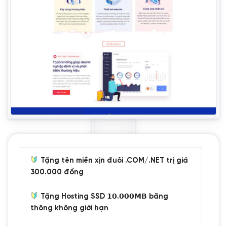
Tặng tên miền xịn đuôi .COM/.NET trị giá
300.000 đồng
Tặng Hosting SSD 𝟭𝟬.𝟬𝟬𝟬𝗠𝗕 băng
thông không giới hạn