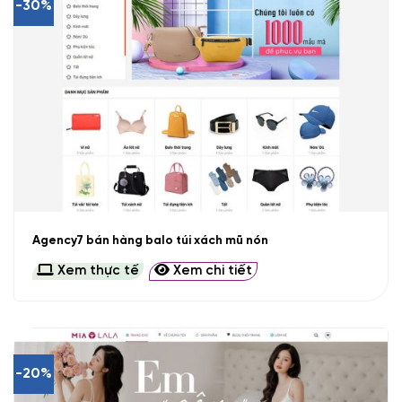
-30%
Agency7 bán hàng balo túi xách mũ nón
Xem thực tế
Xem chi tiết
-20%