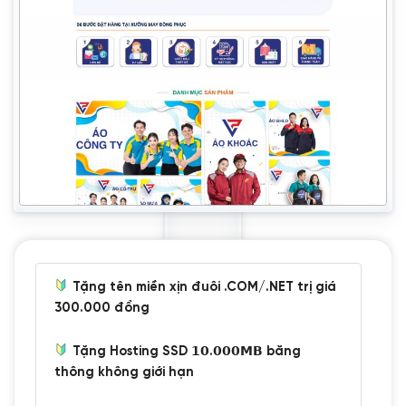
Tặng tên miền xịn đuôi .COM/.NET trị giá
300.000 đồng
Tặng Hosting SSD 𝟭𝟬.𝟬𝟬𝟬𝗠𝗕 băng
thông không giới hạn