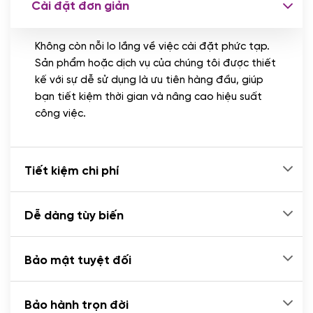
Cài đặt đơn giản
Nhập liệu 100 bài viết
(+1.000.000 VND)
Không còn nỗi lo lắng về việc cài đặt phức tạp.
CÀI ĐẶT PLUGINS
Sản phẩm hoặc dịch vụ của chúng tôi được thiết
Cài đặt plugin theo yêu cầu
kế với sự dễ sử dụng là ưu tiên hàng đầu, giúp
(+100.000 VND)
bạn tiết kiệm thời gian và nâng cao hiệu suất
Cài plugin xử lý thanh toán tự động qua
công việc.
ngân hàng vietcombank, techcombank,
Zalopay, QR code...
(+2.000.000 VND)
Tiết kiệm chi phí
Dễ dàng tùy biến
Bảo mật tuyệt đối
Bảo hành trọn đời