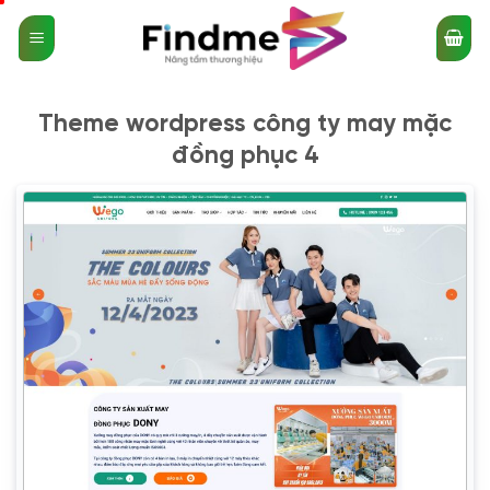
Bỏ
qua
nội
dung
Theme wordpress công ty may mặc
đồng phục 4