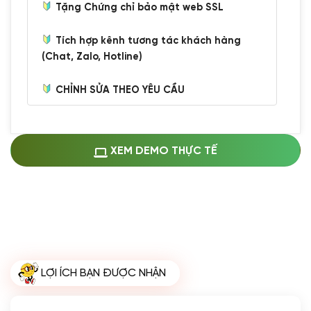
Tặng Chứng chỉ bảo mật web SSL
Tích hợp kênh tương tác khách hàng
(Chat, Zalo, Hotline)
CHỈNH SỬA THEO YÊU CẦU
Miễn phí cài web lên host giống demo
100%
(+0 VND)
Thay logo + thông tin doanh nghiệp
XEM DEMO THỰC TẾ
(+100.000 VND)
Đổi màu chủ đạo theo tông của logo
(+250.000 VND)
Sửa danh mục và sắp xếp lại thanh
menu
(+200.000 VND)
Thay đổi bố cục trang chủ (đơn giản)
LỢI ÍCH BẠN ĐƯỢC NHẬN
(+200.000 VND)
Đăng 10 bài viết chuẩn seo
(+500.000 VND)