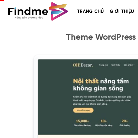
Bỏ
qua
TRANG CHỦ
GIỚI THIỆU
nội
dung
Theme WordPress c