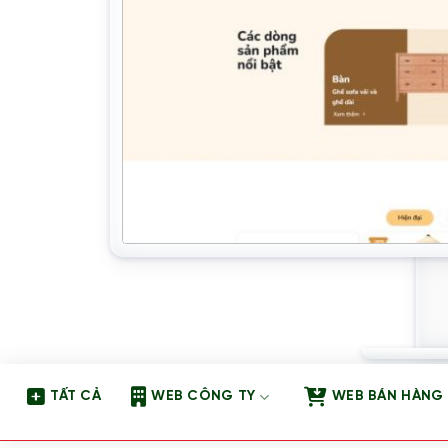
TẤT CẢ
WEB CÔNG TY
WEB BÁN HÀNG