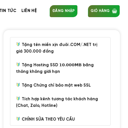
TIN TỨC
LIÊN HỆ
ĐĂNG NHẬP
GIỎ HÀNG
Tặng tên miền xịn đuôi .COM/.NET trị
giá 300.000 đồng
Tặng Hosting SSD 𝟭𝟬.𝟬𝟬𝟬𝗠𝗕 băng
thông không giới hạn
Tặng Chứng chỉ bảo mật web SSL
Tích hợp kênh tương tác khách hàng
(Chat, Zalo, Hotline)
CHỈNH SỬA THEO YÊU CẦU