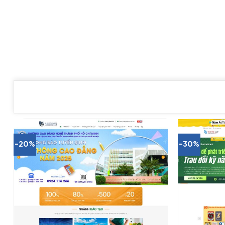
-20%
-30%