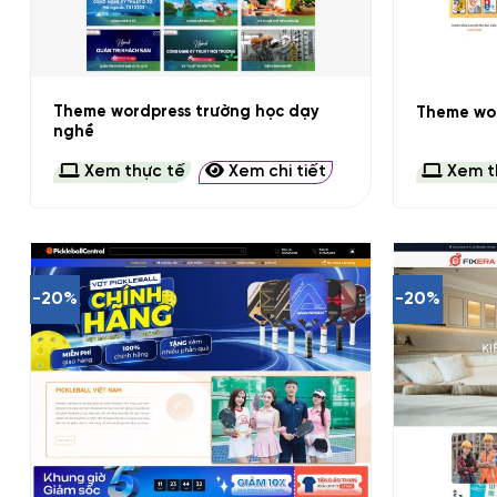
+
+
Theme wordpress trường học dạy
Theme wor
nghề
Xem thực tế
Xem chi tiết
Xem t
-20%
-20%