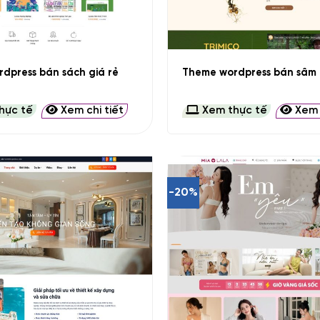
+
dpress bán sách giá rẻ
Theme wordpress bán sâm 
hực tế
Xem chi tiết
Xem thực tế
Xem c
-20%