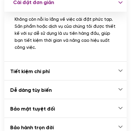
Cài đặt đơn giản
Nhập liệu 100 bài viết
(+1.000.000 VND)
Không còn nỗi lo lắng về việc cài đặt phức tạp.
CÀI ĐẶT PLUGINS
Sản phẩm hoặc dịch vụ của chúng tôi được thiết
Cài đặt plugin theo yêu cầu
kế với sự dễ sử dụng là ưu tiên hàng đầu, giúp
(+100.000 VND)
bạn tiết kiệm thời gian và nâng cao hiệu suất
Cài plugin xử lý thanh toán tự động qua
công việc.
ngân hàng vietcombank, techcombank,
Zalopay, QR code...
(+2.000.000 VND)
Tiết kiệm chi phí
Dễ dàng tùy biến
Bảo mật tuyệt đối
Bảo hành trọn đời