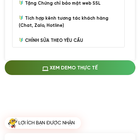
Tặng Chứng chỉ bảo mật web SSL
Tích hợp kênh tương tác khách hàng
(Chat, Zalo, Hotline)
CHỈNH SỬA THEO YÊU CẦU
Miễn phí cài web lên host giống demo
100%
(+0 VND)
Thay logo + thông tin doanh nghiệp
XEM DEMO THỰC TẾ
(+100.000 VND)
Đổi màu chủ đạo theo tông của logo
(+250.000 VND)
Sửa danh mục và sắp xếp lại thanh
menu
(+200.000 VND)
Thay đổi bố cục trang chủ (đơn giản)
LỢI ÍCH BẠN ĐƯỢC NHẬN
(+200.000 VND)
Đăng 10 bài viết chuẩn seo
(+500.000 VND)