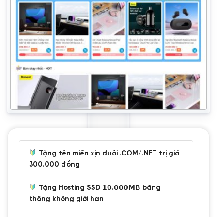
Tặng tên miền xịn đuôi .COM/.NET trị giá
300.000 đồng
Tặng Hosting SSD 𝟭𝟬.𝟬𝟬𝟬𝗠𝗕 băng
thông không giới hạn