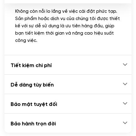
Không còn nỗi lo lắng về việc cài đặt phức tạp.
CÀI ĐẶT PLUGINS
Sản phẩm hoặc dịch vụ của chúng tôi được thiết
Cài đặt plugin theo yêu cầu
kế với sự dễ sử dụng là ưu tiên hàng đầu, giúp
(+100.000 VND)
bạn tiết kiệm thời gian và nâng cao hiệu suất
Cài plugin xử lý thanh toán tự động qua
công việc.
ngân hàng vietcombank, techcombank,
Zalopay, QR code...
(+2.000.000 VND)
Tiết kiệm chi phí
Dễ dàng tùy biến
Bảo mật tuyệt đối
Bảo hành trọn đời