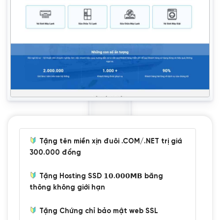
Tặng tên miền xịn đuôi .COM/.NET trị giá
300.000 đồng
Tặng Hosting SSD 𝟭𝟬.𝟬𝟬𝟬𝗠𝗕 băng
thông không giới hạn
Tặng Chứng chỉ bảo mật web SSL