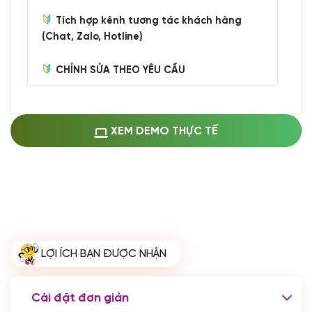
Tích hợp kênh tương tác khách hàng
(Chat, Zalo, Hotline)
CHỈNH SỬA THEO YÊU CẦU
Miễn phí cài web lên host giống demo
100%
(+0 VND)
Thay logo + thông tin doanh nghiệp
XEM DEMO THỰC TẾ
(+100.000 VND)
Đổi màu chủ đạo theo tông của logo
(+250.000 VND)
Sửa danh mục và sắp xếp lại thanh
menu
(+200.000 VND)
Thay đổi bố cục trang chủ (đơn giản)
LỢI ÍCH BẠN ĐƯỢC NHẬN
(+200.000 VND)
Đăng 10 bài viết chuẩn seo
(+500.000 VND)
Cài đặt đơn giản
Nhập liệu 100 bài viết
(+1.000.000 VND)