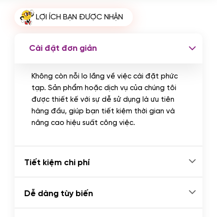
Cài plugin xử lý thanh toán tự động
LỢI ÍCH BẠN ĐƯỢC NHẬN
qua ngân hàng vietcombank,
techcombank, Zalopay, QR code...
(+2.000.000 VND)
Cài đặt đơn giản
Không còn nỗi lo lắng về việc cài đặt phức
tạp. Sản phẩm hoặc dịch vụ của chúng tôi
được thiết kế với sự dễ sử dụng là ưu tiên
hàng đầu, giúp bạn tiết kiệm thời gian và
nâng cao hiệu suất công việc.
Tiết kiệm chi phí
Dễ dàng tùy biến