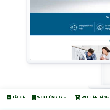
TẤT CẢ
WEB CÔNG TY
WEB BÁN HÀNG