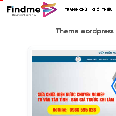
Bỏ
qua
TRANG CHỦ
GIỚI THIỆU
nội
dung
Theme wordpress d