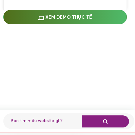
Miễn phí cài web lên host giống demo
100%
(+0 VND)
Thay logo + thông tin doanh nghiệp
XEM DEMO THỰC TẾ
(+100.000 VND)
Đổi màu chủ đạo theo tông của logo
(+250.000 VND)
Sửa danh mục và sắp xếp lại thanh
menu
(+200.000 VND)
Thay đổi bố cục trang chủ (đơn giản)
(+200.000 VND)
Đăng 10 bài viết chuẩn seo
(+500.000 VND)
Nhập liệu 100 bài viết
(+1.000.000 VND)
CÀI ĐẶT PLUGINS
Tìm
kiếm:
Cài đặt plugin theo yêu cầu
(+100.000 VND)