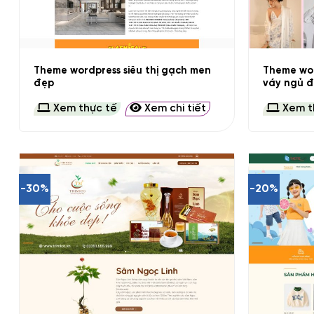
+
+
Theme wordpress siêu thị gạch men
Theme wor
đẹp
váy ngủ đ
Xem thực tế
Xem chi tiết
Xem t
-30%
-20%