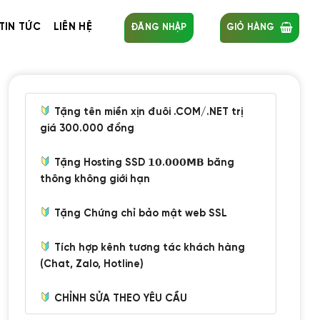
TIN TỨC
LIÊN HỆ
ĐĂNG NHẬP
GIỎ HÀNG
Tặng tên miền xịn đuôi .COM/.NET trị
giá 300.000 đồng
Tặng Hosting SSD 𝟭𝟬.𝟬𝟬𝟬𝗠𝗕 băng
thông không giới hạn
Tặng Chứng chỉ bảo mật web SSL
Tích hợp kênh tương tác khách hàng
(Chat, Zalo, Hotline)
CHỈNH SỬA THEO YÊU CẦU