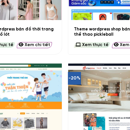
+
dpress bán đồ thời trang
Theme wordpress shop bán
ồ lót
thể thao pickleball
hực tế
Xem chi tiết
Xem thực tế
Xem c
-20%