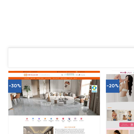
-30%
-20%