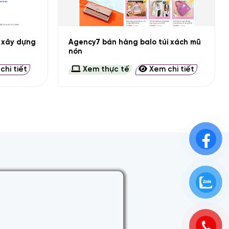
+
c xây dựng
Agency7 bán hàng balo túi xách mũ
nón
hi tiết
Xem thực tế
Xem chi tiết