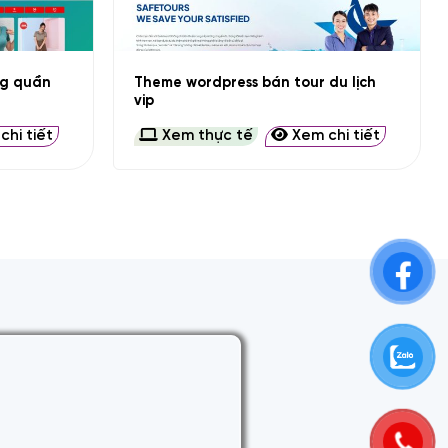
+
ng quần
Theme wordpress bán tour du lịch
vip
hi tiết
Xem thực tế
Xem chi tiết