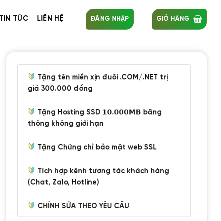
TIN TỨC
LIÊN HỆ
ĐĂNG NHẬP
GIỎ HÀNG
Tặng tên miền xịn đuôi .COM/.NET trị
giá 300.000 đồng
Tặng Hosting SSD 𝟭𝟬.𝟬𝟬𝟬𝗠𝗕 băng
thông không giới hạn
Tặng Chứng chỉ bảo mật web SSL
Tích hợp kênh tương tác khách hàng
(Chat, Zalo, Hotline)
CHỈNH SỬA THEO YÊU CẦU