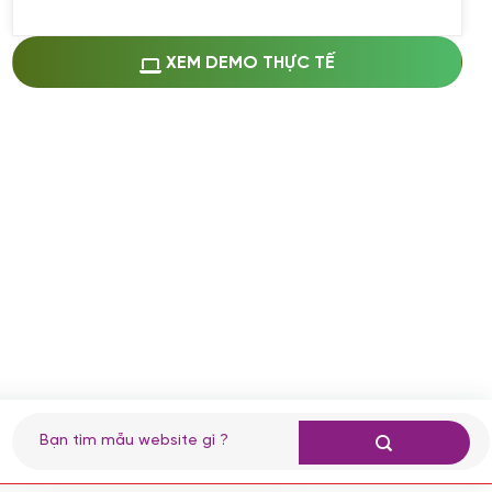
Miễn phí cài web lên host giống demo
100%
(+0 VND)
Thay logo + thông tin doanh nghiệp
XEM DEMO THỰC TẾ
(+100.000 VND)
Đổi màu chủ đạo theo tông của logo
(+250.000 VND)
Sửa danh mục và sắp xếp lại thanh
menu
(+200.000 VND)
Thay đổi bố cục trang chủ (đơn giản)
(+200.000 VND)
Đăng 10 bài viết chuẩn seo
(+500.000 VND)
Nhập liệu 100 bài viết
(+1.000.000 VND)
CÀI ĐẶT PLUGINS
Tìm
kiếm:
Cài đặt plugin theo yêu cầu
(+100.000 VND)