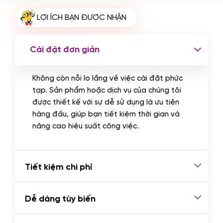
Cài plugin xử lý thanh toán tự động
LỢI ÍCH BẠN ĐƯỢC NHẬN
qua ngân hàng vietcombank,
techcombank, Zalopay, QR code...
(+2.000.000 VND)
Cài đặt đơn giản
Không còn nỗi lo lắng về việc cài đặt phức
tạp. Sản phẩm hoặc dịch vụ của chúng tôi
được thiết kế với sự dễ sử dụng là ưu tiên
hàng đầu, giúp bạn tiết kiệm thời gian và
nâng cao hiệu suất công việc.
Tiết kiệm chi phí
Dễ dàng tùy biến