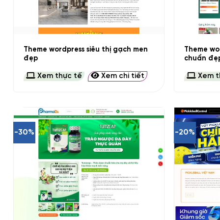
+
+
Theme wordpress siêu thị gạch men
Theme wor
đẹp
chuẩn đẹ
Xem thực tế
Xem chi tiết
Xem t
-30%
-20%