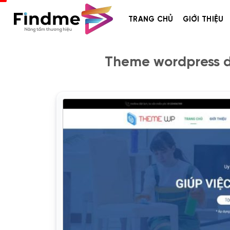
Bỏ
qua
TRANG CHỦ
GIỚI THIỆU
nội
dung
Theme wordpress dị