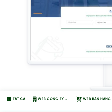
TẤT CẢ
WEB CÔNG TY
WEB BÁN HÀNG