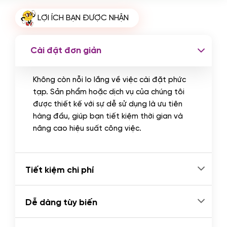
Cài plugin xử lý thanh toán tự động
LỢI ÍCH BẠN ĐƯỢC NHẬN
qua ngân hàng vietcombank,
techcombank, Zalopay, QR code...
(+2.000.000 VND)
Cài đặt đơn giản
Không còn nỗi lo lắng về việc cài đặt phức
tạp. Sản phẩm hoặc dịch vụ của chúng tôi
được thiết kế với sự dễ sử dụng là ưu tiên
hàng đầu, giúp bạn tiết kiệm thời gian và
nâng cao hiệu suất công việc.
Tiết kiệm chi phí
Dễ dàng tùy biến