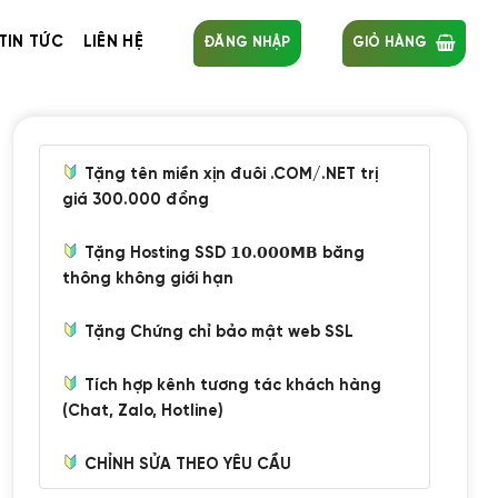
TIN TỨC
LIÊN HỆ
ĐĂNG NHẬP
GIỎ HÀNG
Tặng tên miền xịn đuôi .COM/.NET trị
giá 300.000 đồng
Tặng Hosting SSD 𝟭𝟬.𝟬𝟬𝟬𝗠𝗕 băng
thông không giới hạn
Tặng Chứng chỉ bảo mật web SSL
Tích hợp kênh tương tác khách hàng
(Chat, Zalo, Hotline)
CHỈNH SỬA THEO YÊU CẦU