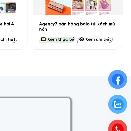
+
Agency7 bán hàng balo túi xách mũ
e hơi 4
nón
hi tiết
Xem thực tế
Xem chi tiết