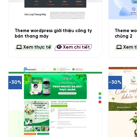
+
+
Theme wordpress giới thiệu công ty
Theme wo
bán thang máy
chủng 2
Xem thực tế
Xem chi tiết
Xem t
-30%
-30%