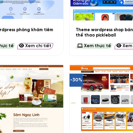
+
rdpress phòng khám tiêm
Theme wordpress shop bán
thể thao pickleball
hực tế
Xem chi tiết
Xem thực tế
Xem c
-30%