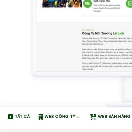
TẤT CẢ
WEB CÔNG TY
WEB BÁN HÀNG