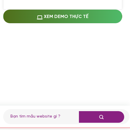
Miễn phí cài web lên host giống demo
100%
(+0 VND)
Thay logo + thông tin doanh nghiệp
XEM DEMO THỰC TẾ
(+100.000 VND)
Đổi màu chủ đạo theo tông của logo
(+250.000 VND)
Sửa danh mục và sắp xếp lại thanh
menu
(+200.000 VND)
Thay đổi bố cục trang chủ (đơn giản)
(+200.000 VND)
Đăng 10 bài viết chuẩn seo
(+500.000 VND)
Nhập liệu 100 bài viết
(+1.000.000 VND)
CÀI ĐẶT PLUGINS
Tìm
kiếm:
Cài đặt plugin theo yêu cầu
(+100.000 VND)