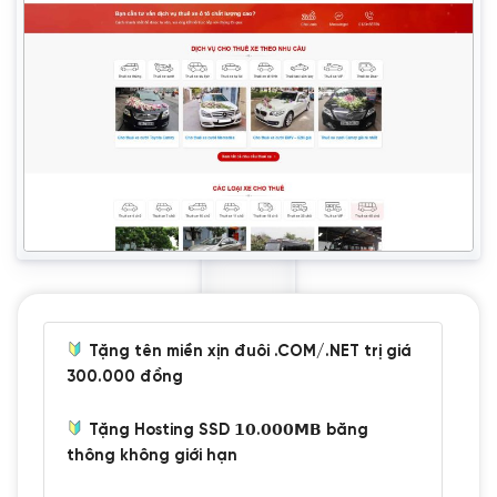
Tặng tên miền xịn đuôi .COM/.NET trị giá
300.000 đồng
Tặng Hosting SSD 𝟭𝟬.𝟬𝟬𝟬𝗠𝗕 băng
thông không giới hạn