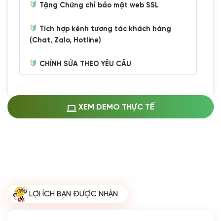
Tặng Chứng chỉ bảo mật web SSL
Tích hợp kênh tương tác khách hàng
(Chat, Zalo, Hotline)
CHỈNH SỬA THEO YÊU CẦU
Miễn phí cài web lên host giống demo
100%
(+0 VND)
Thay logo + thông tin doanh nghiệp
XEM DEMO THỰC TẾ
(+100.000 VND)
Đổi màu chủ đạo theo tông của logo
(+250.000 VND)
Sửa danh mục và sắp xếp lại thanh
menu
(+200.000 VND)
Thay đổi bố cục trang chủ (đơn giản)
LỢI ÍCH BẠN ĐƯỢC NHẬN
(+200.000 VND)
Đăng 10 bài viết chuẩn seo
(+500.000 VND)