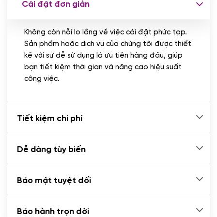
Cài đặt đơn giản
Nhập liệu 100 bài viết
(+1.000.000 VND)
Không còn nỗi lo lắng về việc cài đặt phức tạp.
CÀI ĐẶT PLUGINS
Sản phẩm hoặc dịch vụ của chúng tôi được thiết
Cài đặt plugin theo yêu cầu
kế với sự dễ sử dụng là ưu tiên hàng đầu, giúp
(+100.000 VND)
bạn tiết kiệm thời gian và nâng cao hiệu suất
Cài plugin xử lý thanh toán tự động qua
công việc.
ngân hàng vietcombank, techcombank,
Zalopay, QR code...
(+2.000.000 VND)
Tiết kiệm chi phí
Dễ dàng tùy biến
Bảo mật tuyệt đối
Bảo hành trọn đời