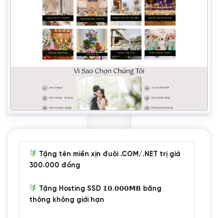
Tặng tên miền xịn đuôi .COM/.NET trị giá
300.000 đồng
Tặng Hosting SSD 𝟭𝟬.𝟬𝟬𝟬𝗠𝗕 băng
thông không giới hạn