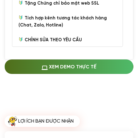
Tặng Chứng chỉ bảo mật web SSL
Tích hợp kênh tương tác khách hàng
(Chat, Zalo, Hotline)
CHỈNH SỬA THEO YÊU CẦU
Miễn phí cài web lên host giống demo
100%
(+0 VND)
Thay logo + thông tin doanh nghiệp
XEM DEMO THỰC TẾ
(+100.000 VND)
Đổi màu chủ đạo theo tông của logo
(+250.000 VND)
Sửa danh mục và sắp xếp lại thanh
menu
(+200.000 VND)
Thay đổi bố cục trang chủ (đơn giản)
LỢI ÍCH BẠN ĐƯỢC NHẬN
(+200.000 VND)
Đăng 10 bài viết chuẩn seo
(+500.000 VND)