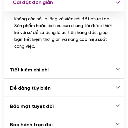
Cài đặt đơn giản
Nhập liệu 100 bài viết
(+1.000.000 VND)
Không còn nỗi lo lắng về việc cài đặt phức tạp.
CÀI ĐẶT PLUGINS
Sản phẩm hoặc dịch vụ của chúng tôi được thiết
Cài đặt plugin theo yêu cầu
kế với sự dễ sử dụng là ưu tiên hàng đầu, giúp
(+100.000 VND)
bạn tiết kiệm thời gian và nâng cao hiệu suất
Cài plugin xử lý thanh toán tự động qua
công việc.
ngân hàng vietcombank, techcombank,
Zalopay, QR code...
(+2.000.000 VND)
Tiết kiệm chi phí
Dễ dàng tùy biến
Bảo mật tuyệt đối
Bảo hành trọn đời