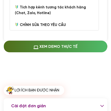
Tích hợp kênh tương tác khách hàng
(Chat, Zalo, Hotline)
CHỈNH SỬA THEO YÊU CẦU
Miễn phí cài web lên host giống demo
100%
(+0 VND)
Thay logo + thông tin doanh nghiệp
XEM DEMO THỰC TẾ
(+100.000 VND)
Đổi màu chủ đạo theo tông của logo
(+250.000 VND)
Sửa danh mục và sắp xếp lại thanh
menu
(+200.000 VND)
Thay đổi bố cục trang chủ (đơn giản)
LỢI ÍCH BẠN ĐƯỢC NHẬN
(+200.000 VND)
Đăng 10 bài viết chuẩn seo
(+500.000 VND)
Cài đặt đơn giản
Nhập liệu 100 bài viết
(+1.000.000 VND)