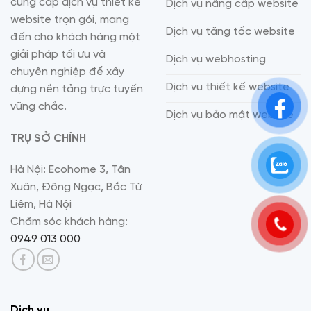
cung cấp dịch vụ thiết kế
Dịch vụ nâng cấp website
website trọn gói, mang
Dịch vụ tăng tốc website
đến cho khách hàng một
giải pháp tối ưu và
Dịch vụ webhosting
chuyên nghiệp để xây
Dịch vụ thiết kế website
dựng nền tảng trực tuyến
vững chắc.
Dịch vụ bảo mật website
TRỤ SỞ CHÍNH
Hà Nội: Ecohome 3, Tân
Xuân, Đông Ngạc, Bắc Từ
Liêm, Hà Nội
Chăm sóc khách hàng:
0949 013 000
Dịch vụ