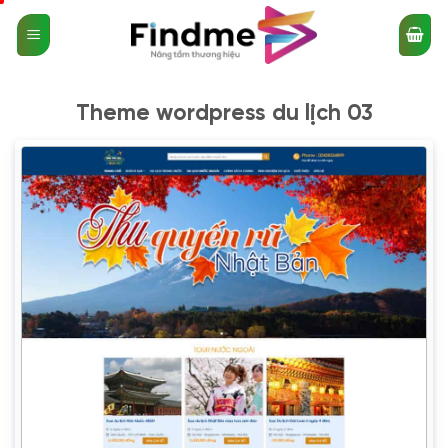
Bỏ
qua
nội
dung
Theme wordpress du lịch 03