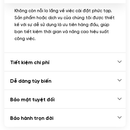
Không còn nỗi lo lắng về việc cài đặt phức tạp.
CÀI ĐẶT PLUGINS
Sản phẩm hoặc dịch vụ của chúng tôi được thiết
Cài đặt plugin theo yêu cầu
kế với sự dễ sử dụng là ưu tiên hàng đầu, giúp
(+100.000 VND)
bạn tiết kiệm thời gian và nâng cao hiệu suất
Cài plugin xử lý thanh toán tự động qua
công việc.
ngân hàng vietcombank, techcombank,
Zalopay, QR code...
(+2.000.000 VND)
Tiết kiệm chi phí
Dễ dàng tùy biến
Bảo mật tuyệt đối
Bảo hành trọn đời