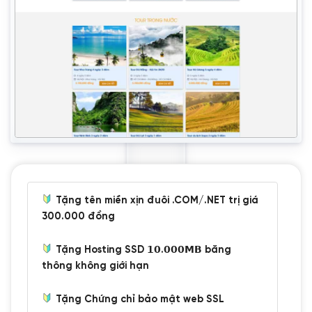
Tặng tên miền xịn đuôi .COM/.NET trị giá
300.000 đồng
Tặng Hosting SSD 𝟭𝟬.𝟬𝟬𝟬𝗠𝗕 băng
thông không giới hạn
Tặng Chứng chỉ bảo mật web SSL