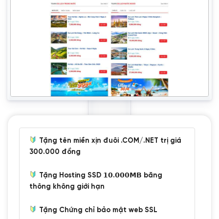
Tặng tên miền xịn đuôi .COM/.NET trị giá
300.000 đồng
Tặng Hosting SSD 𝟭𝟬.𝟬𝟬𝟬𝗠𝗕 băng
thông không giới hạn
Tặng Chứng chỉ bảo mật web SSL