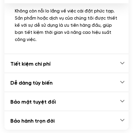
Không còn nỗi lo lắng về việc cài đặt phức tạp.
CÀI ĐẶT PLUGINS
Sản phẩm hoặc dịch vụ của chúng tôi được thiết
Cài đặt plugin theo yêu cầu
kế với sự dễ sử dụng là ưu tiên hàng đầu, giúp
(+100.000 VND)
bạn tiết kiệm thời gian và nâng cao hiệu suất
Cài plugin xử lý thanh toán tự động qua
công việc.
ngân hàng vietcombank, techcombank,
Zalopay, QR code...
(+2.000.000 VND)
Tiết kiệm chi phí
Dễ dàng tùy biến
Bảo mật tuyệt đối
Bảo hành trọn đời