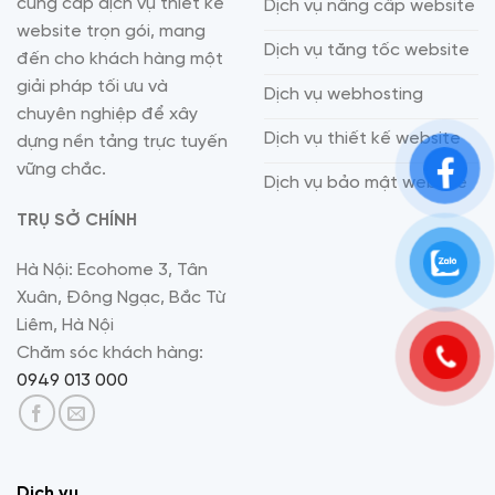
cung cấp dịch vụ thiết kế
Dịch vụ nâng cấp website
website trọn gói, mang
Dịch vụ tăng tốc website
đến cho khách hàng một
giải pháp tối ưu và
Dịch vụ webhosting
chuyên nghiệp để xây
Dịch vụ thiết kế website
dựng nền tảng trực tuyến
vững chắc.
Dịch vụ bảo mật website
TRỤ SỞ CHÍNH
Hà Nội: Ecohome 3, Tân
Xuân, Đông Ngạc, Bắc Từ
Liêm, Hà Nội
Chăm sóc khách hàng:
0949 013 000
Dịch vụ