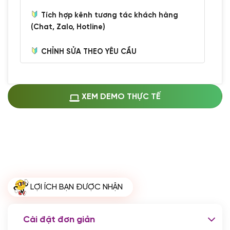
Tích hợp kênh tương tác khách hàng
(Chat, Zalo, Hotline)
CHỈNH SỬA THEO YÊU CẦU
Miễn phí cài web lên host giống demo
100%
(+0 VND)
Thay logo + thông tin doanh nghiệp
XEM DEMO THỰC TẾ
(+100.000 VND)
Đổi màu chủ đạo theo tông của logo
(+250.000 VND)
Sửa danh mục và sắp xếp lại thanh
menu
(+200.000 VND)
Thay đổi bố cục trang chủ (đơn giản)
LỢI ÍCH BẠN ĐƯỢC NHẬN
(+200.000 VND)
Đăng 10 bài viết chuẩn seo
(+500.000 VND)
Cài đặt đơn giản
Nhập liệu 100 bài viết
(+1.000.000 VND)