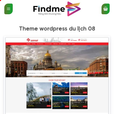
Bỏ
qua
nội
dung
Theme wordpress du lịch 08