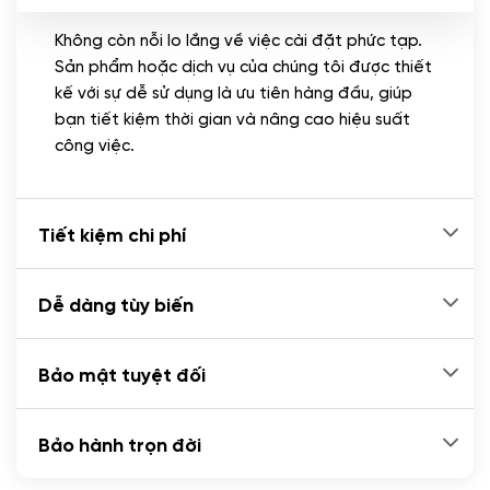
Không còn nỗi lo lắng về việc cài đặt phức tạp.
CÀI ĐẶT PLUGINS
Sản phẩm hoặc dịch vụ của chúng tôi được thiết
Cài đặt plugin theo yêu cầu
kế với sự dễ sử dụng là ưu tiên hàng đầu, giúp
(+100.000 VND)
bạn tiết kiệm thời gian và nâng cao hiệu suất
Cài plugin xử lý thanh toán tự động qua
công việc.
ngân hàng vietcombank, techcombank,
Zalopay, QR code...
(+2.000.000 VND)
Tiết kiệm chi phí
Dễ dàng tùy biến
Bảo mật tuyệt đối
Bảo hành trọn đời