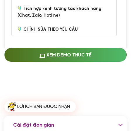
Tích hợp kênh tương tác khách hàng
(Chat, Zalo, Hotline)
CHỈNH SỬA THEO YÊU CẦU
Miễn phí cài web lên host giống demo
100%
(+0 VND)
Thay logo + thông tin doanh nghiệp
XEM DEMO THỰC TẾ
(+100.000 VND)
Đổi màu chủ đạo theo tông của logo
(+250.000 VND)
Sửa danh mục và sắp xếp lại thanh
menu
(+200.000 VND)
Thay đổi bố cục trang chủ (đơn giản)
LỢI ÍCH BẠN ĐƯỢC NHẬN
(+200.000 VND)
Đăng 10 bài viết chuẩn seo
(+500.000 VND)
Cài đặt đơn giản
Nhập liệu 100 bài viết
(+1.000.000 VND)