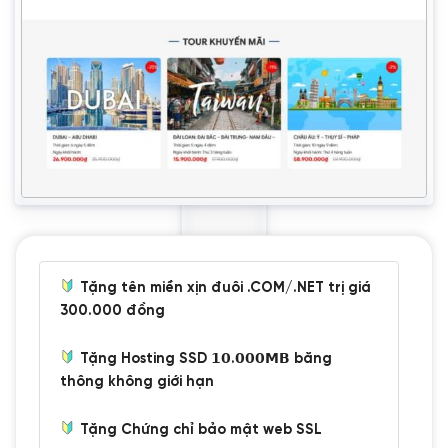
Tặng tên miền xịn đuôi .COM/.NET trị giá
300.000 đồng
Tặng Hosting SSD 𝟭𝟬.𝟬𝟬𝟬𝗠𝗕 băng
thông không giới hạn
Tặng Chứng chỉ bảo mật web SSL