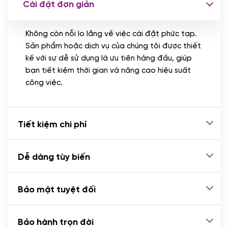
Cài đặt đơn giản
Nhập liệu 100 bài viết
(+1.000.000 VND)
Không còn nỗi lo lắng về việc cài đặt phức tạp.
CÀI ĐẶT PLUGINS
Sản phẩm hoặc dịch vụ của chúng tôi được thiết
Cài đặt plugin theo yêu cầu
kế với sự dễ sử dụng là ưu tiên hàng đầu, giúp
(+100.000 VND)
bạn tiết kiệm thời gian và nâng cao hiệu suất
Cài plugin xử lý thanh toán tự động qua
công việc.
ngân hàng vietcombank, techcombank,
Zalopay, QR code...
(+2.000.000 VND)
Tiết kiệm chi phí
Dễ dàng tùy biến
Bảo mật tuyệt đối
Bảo hành trọn đời