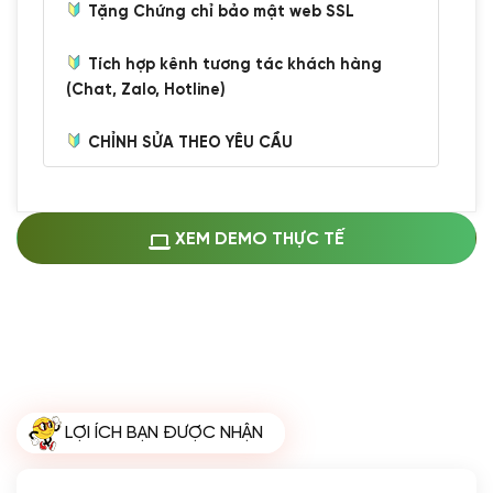
Tặng Chứng chỉ bảo mật web SSL
Tích hợp kênh tương tác khách hàng
(Chat, Zalo, Hotline)
CHỈNH SỬA THEO YÊU CẦU
Miễn phí cài web lên host giống demo
100%
(+0 VND)
Thay logo + thông tin doanh nghiệp
XEM DEMO THỰC TẾ
(+100.000 VND)
Đổi màu chủ đạo theo tông của logo
(+250.000 VND)
Sửa danh mục và sắp xếp lại thanh
menu
(+200.000 VND)
Thay đổi bố cục trang chủ (đơn giản)
LỢI ÍCH BẠN ĐƯỢC NHẬN
(+200.000 VND)
Đăng 10 bài viết chuẩn seo
(+500.000 VND)