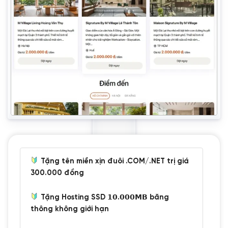
Tặng tên miền xịn đuôi .COM/.NET trị giá
300.000 đồng
Tặng Hosting SSD 𝟭𝟬.𝟬𝟬𝟬𝗠𝗕 băng
thông không giới hạn