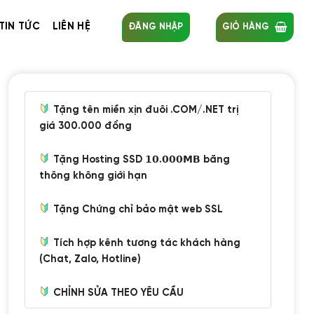
TIN TỨC
LIÊN HỆ
ĐĂNG NHẬP
GIỎ HÀNG
Tặng tên miền xịn đuôi .COM/.NET trị
giá 300.000 đồng
Tặng Hosting SSD 𝟭𝟬.𝟬𝟬𝟬𝗠𝗕 băng
thông không giới hạn
Tặng Chứng chỉ bảo mật web SSL
Tích hợp kênh tương tác khách hàng
(Chat, Zalo, Hotline)
CHỈNH SỬA THEO YÊU CẦU