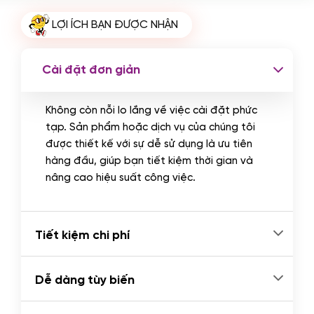
Cài plugin xử lý thanh toán tự động
LỢI ÍCH BẠN ĐƯỢC NHẬN
qua ngân hàng vietcombank,
techcombank, Zalopay, QR code...
(+2.000.000 VND)
Cài đặt đơn giản
Không còn nỗi lo lắng về việc cài đặt phức
tạp. Sản phẩm hoặc dịch vụ của chúng tôi
được thiết kế với sự dễ sử dụng là ưu tiên
hàng đầu, giúp bạn tiết kiệm thời gian và
nâng cao hiệu suất công việc.
Tiết kiệm chi phí
Dễ dàng tùy biến