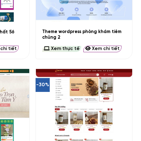
+
Theme wordpress phòng khám tiêm
hất 56
chủng 2
hi tiết
Xem thực tế
Xem chi tiết
-30%