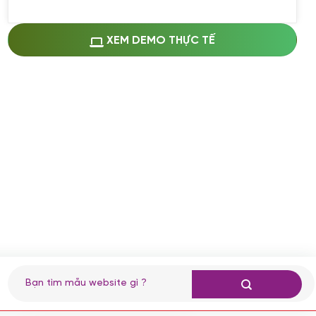
Miễn phí cài web lên host giống demo
100%
(+0 VND)
Thay logo + thông tin doanh nghiệp
XEM DEMO THỰC TẾ
(+100.000 VND)
Đổi màu chủ đạo theo tông của logo
(+250.000 VND)
Sửa danh mục và sắp xếp lại thanh
menu
(+200.000 VND)
Thay đổi bố cục trang chủ (đơn giản)
(+200.000 VND)
Đăng 10 bài viết chuẩn seo
(+500.000 VND)
Nhập liệu 100 bài viết
(+1.000.000 VND)
CÀI ĐẶT PLUGINS
Tìm
kiếm:
Cài đặt plugin theo yêu cầu
(+100.000 VND)