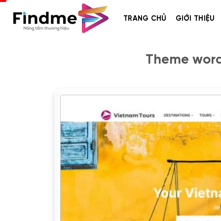
Bỏ
qua
TRANG CHỦ
GIỚI THIỆU
nội
dung
Theme wordp