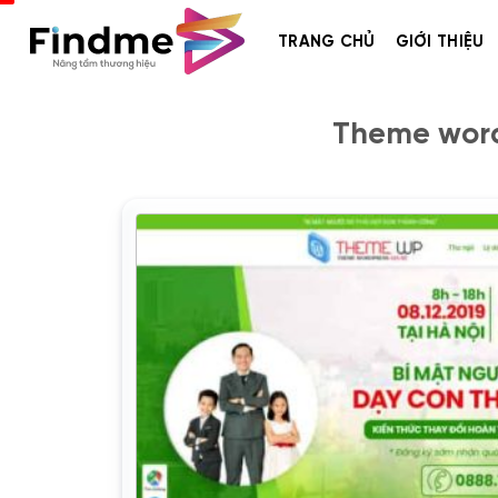
Bỏ
qua
TRANG CHỦ
GIỚI THIỆU
nội
dung
Theme word