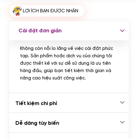
Cài plugin xử lý thanh toán tự động
LỢI ÍCH BẠN ĐƯỢC NHẬN
qua ngân hàng vietcombank,
techcombank, Zalopay, QR code...
(+2.000.000 VND)
Cài đặt đơn giản
Không còn nỗi lo lắng về việc cài đặt phức
tạp. Sản phẩm hoặc dịch vụ của chúng tôi
được thiết kế với sự dễ sử dụng là ưu tiên
hàng đầu, giúp bạn tiết kiệm thời gian và
nâng cao hiệu suất công việc.
Tiết kiệm chi phí
Dễ dàng tùy biến