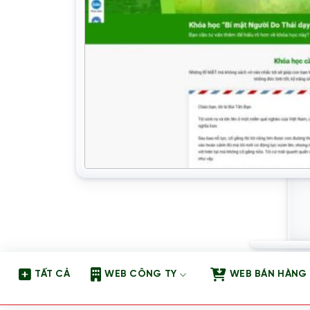
TẤT CẢ
WEB CÔNG TY
WEB BÁN HÀNG