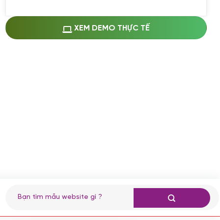
Miễn phí cài web lên host giống demo
100%
(+0 VND)
Thay logo + thông tin doanh nghiệp
XEM DEMO THỰC TẾ
(+100.000 VND)
Đổi màu chủ đạo theo tông của logo
(+250.000 VND)
Sửa danh mục và sắp xếp lại thanh
menu
(+200.000 VND)
Thay đổi bố cục trang chủ (đơn giản)
(+200.000 VND)
Đăng 10 bài viết chuẩn seo
(+500.000 VND)
Nhập liệu 100 bài viết
(+1.000.000 VND)
CÀI ĐẶT PLUGINS
Tìm
kiếm:
Cài đặt plugin theo yêu cầu
(+100.000 VND)