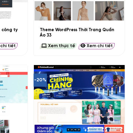
+
u công ty
Theme WordPress Thời Trang Quần
Áo 33
hi tiết
Xem thực tế
Xem chi tiết
-20%