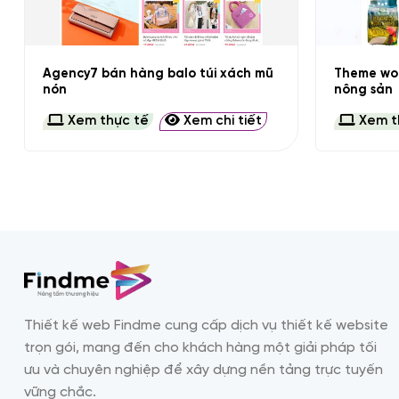
+
+
Agency7 bán hàng balo túi xách mũ
Theme wor
nón
nông sản
Xem thực tế
Xem chi tiết
Xem t
Thiết kế web Findme cung cấp dịch vụ thiết kế website
trọn gói, mang đến cho khách hàng một giải pháp tối
ưu và chuyên nghiệp để xây dựng nền tảng trực tuyến
vững chắc.