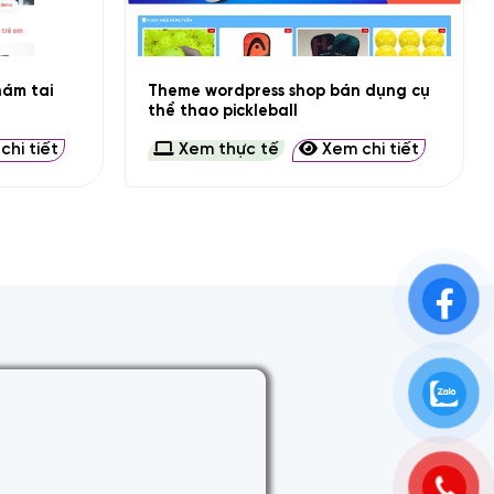
+
ám tai
Theme wordpress shop bán dụng cụ
thể thao pickleball
hi tiết
Xem thực tế
Xem chi tiết