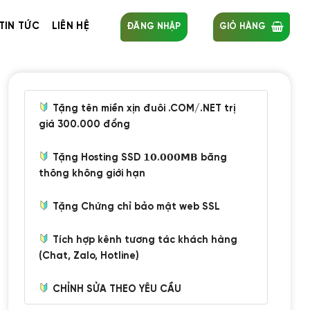
TIN TỨC
LIÊN HỆ
ĐĂNG NHẬP
GIỎ HÀNG
Tặng tên miền xịn đuôi .COM/.NET trị
giá 300.000 đồng
Tặng Hosting SSD 𝟭𝟬.𝟬𝟬𝟬𝗠𝗕 băng
thông không giới hạn
Tặng Chứng chỉ bảo mật web SSL
Tích hợp kênh tương tác khách hàng
(Chat, Zalo, Hotline)
CHỈNH SỬA THEO YÊU CẦU