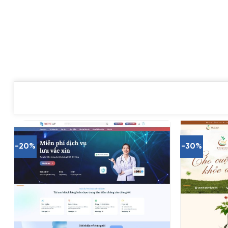
-20%
-30%