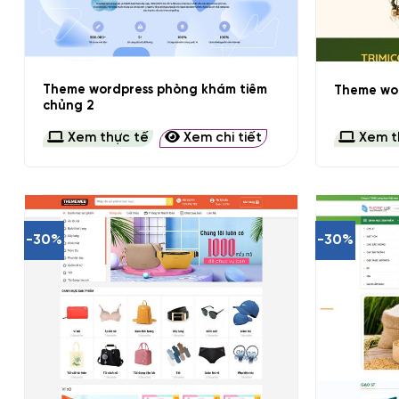
+
+
Theme wordpress phòng khám tiêm
Theme wor
chủng 2
Xem thực tế
Xem chi tiết
Xem t
-30%
-30%