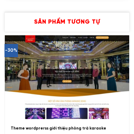
SẢN PHẨM TƯƠNG TỰ
-30%
Theme wordprerss giới thiệu phòng trà karaoke