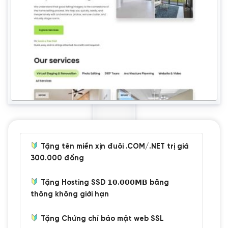
Tặng tên miền xịn đuôi .COM/.NET trị giá
300.000 đồng
Tặng Hosting SSD 𝟭𝟬.𝟬𝟬𝟬𝗠𝗕 băng
thông không giới hạn
Tặng Chứng chỉ bảo mật web SSL