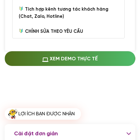
Tích hợp kênh tương tác khách hàng
(Chat, Zalo, Hotline)
CHỈNH SỬA THEO YÊU CẦU
Miễn phí cài web lên host giống demo
100%
(+0 VND)
Thay logo + thông tin doanh nghiệp
XEM DEMO THỰC TẾ
(+100.000 VND)
Đổi màu chủ đạo theo tông của logo
(+250.000 VND)
Sửa danh mục và sắp xếp lại thanh
menu
(+200.000 VND)
Thay đổi bố cục trang chủ (đơn giản)
LỢI ÍCH BẠN ĐƯỢC NHẬN
(+200.000 VND)
Đăng 10 bài viết chuẩn seo
(+500.000 VND)
Cài đặt đơn giản
Nhập liệu 100 bài viết
(+1.000.000 VND)