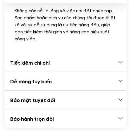
Không còn nỗi lo lắng về việc cài đặt phức tạp.
CÀI ĐẶT PLUGINS
Sản phẩm hoặc dịch vụ của chúng tôi được thiết
Cài đặt plugin theo yêu cầu
kế với sự dễ sử dụng là ưu tiên hàng đầu, giúp
(+100.000 VND)
bạn tiết kiệm thời gian và nâng cao hiệu suất
Cài plugin xử lý thanh toán tự động qua
công việc.
ngân hàng vietcombank, techcombank,
Zalopay, QR code...
(+2.000.000 VND)
Tiết kiệm chi phí
Dễ dàng tùy biến
Bảo mật tuyệt đối
Bảo hành trọn đời