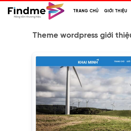
Bỏ
qua
TRANG CHỦ
GIỚI THIỆU
nội
dung
Theme wordpress giới thiệ