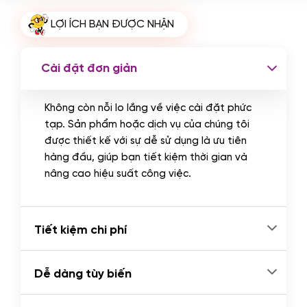
Cài plugin xử lý thanh toán tự động
LỢI ÍCH BẠN ĐƯỢC NHẬN
qua ngân hàng vietcombank,
techcombank, Zalopay, QR code...
(+2.000.000 VND)
Cài đặt đơn giản
Không còn nỗi lo lắng về việc cài đặt phức
tạp. Sản phẩm hoặc dịch vụ của chúng tôi
được thiết kế với sự dễ sử dụng là ưu tiên
hàng đầu, giúp bạn tiết kiệm thời gian và
nâng cao hiệu suất công việc.
Tiết kiệm chi phí
Dễ dàng tùy biến