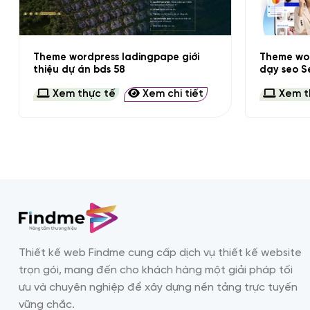
+
+
Theme wordpress ladingpape giới
Theme wor
thiệu dự án bds 58
dạy seo S
Xem thực tế
Xem chi tiết
Xem t
Thiết kế web Findme cung cấp dịch vụ thiết kế website
trọn gói, mang đến cho khách hàng một giải pháp tối
ưu và chuyên nghiệp để xây dựng nền tảng trực tuyến
vững chắc.