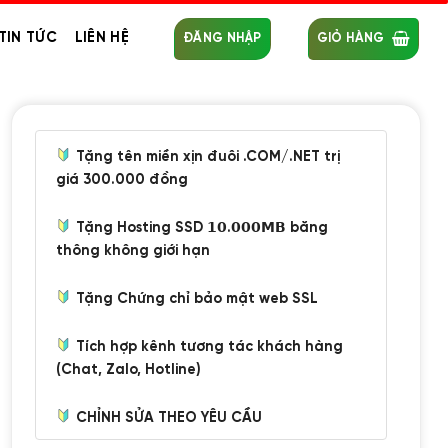
TIN TỨC
LIÊN HỆ
ĐĂNG NHẬP
GIỎ HÀNG
Tặng tên miền xịn đuôi .COM/.NET trị
giá 300.000 đồng
Tặng Hosting SSD 𝟭𝟬.𝟬𝟬𝟬𝗠𝗕 băng
thông không giới hạn
Tặng Chứng chỉ bảo mật web SSL
Tích hợp kênh tương tác khách hàng
(Chat, Zalo, Hotline)
CHỈNH SỬA THEO YÊU CẦU