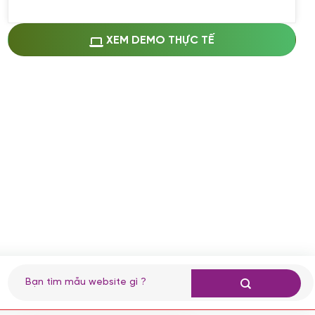
Miễn phí cài web lên host giống demo
100%
(+0 VND)
Thay logo + thông tin doanh nghiệp
XEM DEMO THỰC TẾ
(+100.000 VND)
Đổi màu chủ đạo theo tông của logo
(+250.000 VND)
Sửa danh mục và sắp xếp lại thanh
menu
(+200.000 VND)
Thay đổi bố cục trang chủ (đơn giản)
(+200.000 VND)
Đăng 10 bài viết chuẩn seo
(+500.000 VND)
Nhập liệu 100 bài viết
(+1.000.000 VND)
CÀI ĐẶT PLUGINS
Tìm
kiếm:
Cài đặt plugin theo yêu cầu
(+100.000 VND)