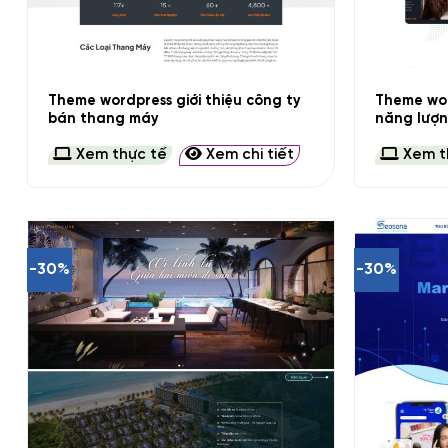
+
+
Theme wordpress giới thiệu công ty
Theme wor
bán thang máy
năng lượ
Xem thực tế
Xem chi tiết
Xem t
-30%
-30%