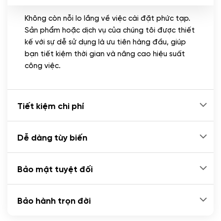
Không còn nỗi lo lắng về việc cài đặt phức tạp.
CÀI ĐẶT PLUGINS
Sản phẩm hoặc dịch vụ của chúng tôi được thiết
Cài đặt plugin theo yêu cầu
kế với sự dễ sử dụng là ưu tiên hàng đầu, giúp
(+100.000 VND)
bạn tiết kiệm thời gian và nâng cao hiệu suất
Cài plugin xử lý thanh toán tự động qua
công việc.
ngân hàng vietcombank, techcombank,
Zalopay, QR code...
(+2.000.000 VND)
Tiết kiệm chi phí
Dễ dàng tùy biến
Bảo mật tuyệt đối
Bảo hành trọn đời