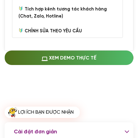
Tích hợp kênh tương tác khách hàng
(Chat, Zalo, Hotline)
CHỈNH SỬA THEO YÊU CẦU
Miễn phí cài web lên host giống demo
100%
(+0 VND)
Thay logo + thông tin doanh nghiệp
XEM DEMO THỰC TẾ
(+100.000 VND)
Đổi màu chủ đạo theo tông của logo
(+250.000 VND)
Sửa danh mục và sắp xếp lại thanh
menu
(+200.000 VND)
Thay đổi bố cục trang chủ (đơn giản)
LỢI ÍCH BẠN ĐƯỢC NHẬN
(+200.000 VND)
Đăng 10 bài viết chuẩn seo
(+500.000 VND)
Cài đặt đơn giản
Nhập liệu 100 bài viết
(+1.000.000 VND)