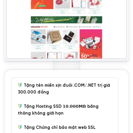
Tặng tên miền xịn đuôi .COM/.NET trị giá
300.000 đồng
Tặng Hosting SSD 𝟭𝟬.𝟬𝟬𝟬𝗠𝗕 băng
thông không giới hạn
Tặng Chứng chỉ bảo mật web SSL