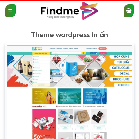
Bỏ
qua
nội
dung
Theme wordpress in ấn