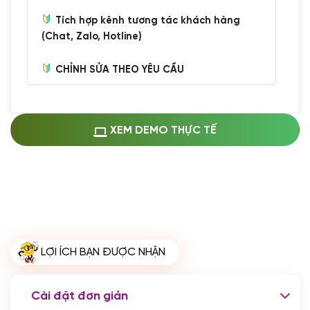
Tích hợp kênh tương tác khách hàng
(Chat, Zalo, Hotline)
CHỈNH SỬA THEO YÊU CẦU
Miễn phí cài web lên host giống demo
100%
(+0 VND)
Thay logo + thông tin doanh nghiệp
XEM DEMO THỰC TẾ
(+100.000 VND)
Đổi màu chủ đạo theo tông của logo
(+250.000 VND)
Sửa danh mục và sắp xếp lại thanh
menu
(+200.000 VND)
Thay đổi bố cục trang chủ (đơn giản)
LỢI ÍCH BẠN ĐƯỢC NHẬN
(+200.000 VND)
Đăng 10 bài viết chuẩn seo
(+500.000 VND)
Cài đặt đơn giản
Nhập liệu 100 bài viết
(+1.000.000 VND)