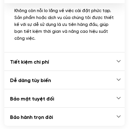
Không còn nỗi lo lắng về việc cài đặt phức tạp.
CÀI ĐẶT PLUGINS
Sản phẩm hoặc dịch vụ của chúng tôi được thiết
Cài đặt plugin theo yêu cầu
kế với sự dễ sử dụng là ưu tiên hàng đầu, giúp
(+100.000 VND)
bạn tiết kiệm thời gian và nâng cao hiệu suất
Cài plugin xử lý thanh toán tự động qua
công việc.
ngân hàng vietcombank, techcombank,
Zalopay, QR code...
(+2.000.000 VND)
Tiết kiệm chi phí
Dễ dàng tùy biến
Bảo mật tuyệt đối
Bảo hành trọn đời