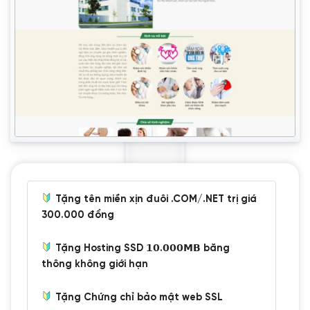
Tặng tên miền xịn đuôi .COM/.NET trị giá
300.000 đồng
Tặng Hosting SSD 𝟭𝟬.𝟬𝟬𝟬𝗠𝗕 băng
thông không giới hạn
Tặng Chứng chỉ bảo mật web SSL