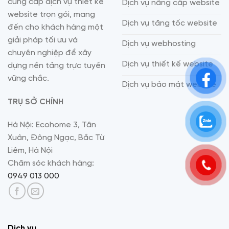
cung cấp dịch vụ thiết kế
Dịch vụ nâng cấp website
website trọn gói, mang
Dịch vụ tăng tốc website
đến cho khách hàng một
giải pháp tối ưu và
Dịch vụ webhosting
chuyên nghiệp để xây
Dịch vụ thiết kế website
dựng nền tảng trực tuyến
vững chắc.
Dịch vụ bảo mật website
TRỤ SỞ CHÍNH
Hà Nội: Ecohome 3, Tân
Xuân, Đông Ngạc, Bắc Từ
Liêm, Hà Nội
Chăm sóc khách hàng:
0949 013 000
Dịch vụ