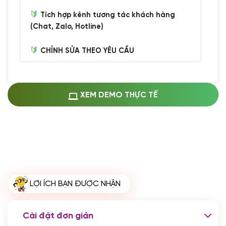
Tích hợp kênh tương tác khách hàng
(Chat, Zalo, Hotline)
CHỈNH SỬA THEO YÊU CẦU
Miễn phí cài web lên host giống demo
100%
(+0 VND)
Thay logo + thông tin doanh nghiệp
XEM DEMO THỰC TẾ
(+100.000 VND)
Đổi màu chủ đạo theo tông của logo
(+250.000 VND)
Sửa danh mục và sắp xếp lại thanh
menu
(+200.000 VND)
Thay đổi bố cục trang chủ (đơn giản)
LỢI ÍCH BẠN ĐƯỢC NHẬN
(+200.000 VND)
Đăng 10 bài viết chuẩn seo
(+500.000 VND)
Cài đặt đơn giản
Nhập liệu 100 bài viết
(+1.000.000 VND)