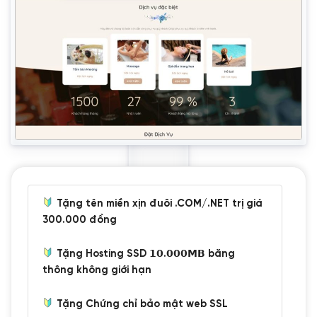
Tặng tên miền xịn đuôi .COM/.NET trị giá
300.000 đồng
Tặng Hosting SSD 𝟭𝟬.𝟬𝟬𝟬𝗠𝗕 băng
thông không giới hạn
Tặng Chứng chỉ bảo mật web SSL