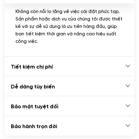
Không còn nỗi lo lắng về việc cài đặt phức tạp.
CÀI ĐẶT PLUGINS
Sản phẩm hoặc dịch vụ của chúng tôi được thiết
Cài đặt plugin theo yêu cầu
kế với sự dễ sử dụng là ưu tiên hàng đầu, giúp
(+100.000 VND)
bạn tiết kiệm thời gian và nâng cao hiệu suất
Cài plugin xử lý thanh toán tự động qua
công việc.
ngân hàng vietcombank, techcombank,
Zalopay, QR code...
(+2.000.000 VND)
Tiết kiệm chi phí
Dễ dàng tùy biến
Bảo mật tuyệt đối
Bảo hành trọn đời