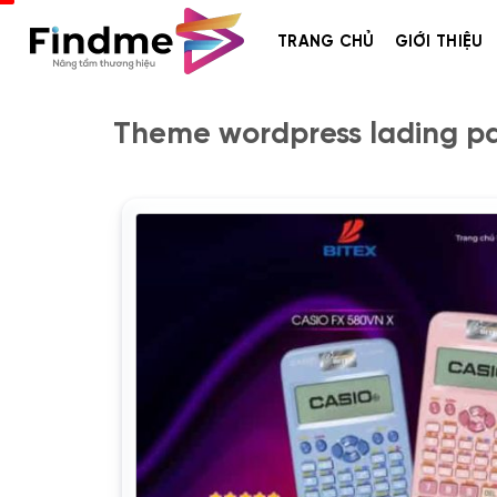
Bỏ
qua
TRANG CHỦ
GIỚI THIỆU
nội
dung
Theme wordpress lading pap