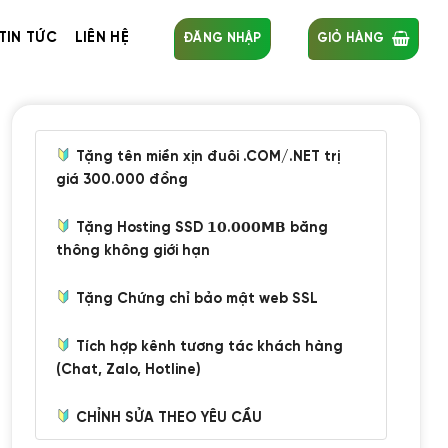
TIN TỨC
LIÊN HỆ
ĐĂNG NHẬP
GIỎ HÀNG
Tặng tên miền xịn đuôi .COM/.NET trị
giá 300.000 đồng
Tặng Hosting SSD 𝟭𝟬.𝟬𝟬𝟬𝗠𝗕 băng
thông không giới hạn
Tặng Chứng chỉ bảo mật web SSL
Tích hợp kênh tương tác khách hàng
(Chat, Zalo, Hotline)
CHỈNH SỬA THEO YÊU CẦU