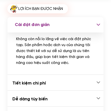
Cài plugin xử lý thanh toán tự động
LỢI ÍCH BẠN ĐƯỢC NHẬN
qua ngân hàng vietcombank,
techcombank, Zalopay, QR code...
(+2.000.000 VND)
Cài đặt đơn giản
Không còn nỗi lo lắng về việc cài đặt phức
tạp. Sản phẩm hoặc dịch vụ của chúng tôi
được thiết kế với sự dễ sử dụng là ưu tiên
hàng đầu, giúp bạn tiết kiệm thời gian và
nâng cao hiệu suất công việc.
Tiết kiệm chi phí
Dễ dàng tùy biến