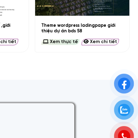
+
,giới
Theme wordpress ladingpape giới
thiệu dự án bds 58
hi tiết
Xem thực tế
Xem chi tiết