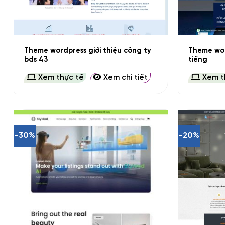
+
+
Theme wordpress giới thiệu công ty
Theme wor
bds 43
tiếng
Xem thực tế
Xem chi tiết
Xem t
-30%
-20%