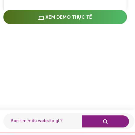
Miễn phí cài web lên host giống demo
100%
(+0 VND)
Thay logo + thông tin doanh nghiệp
XEM DEMO THỰC TẾ
(+100.000 VND)
Đổi màu chủ đạo theo tông của logo
(+250.000 VND)
Sửa danh mục và sắp xếp lại thanh
menu
(+200.000 VND)
Thay đổi bố cục trang chủ (đơn giản)
(+200.000 VND)
Đăng 10 bài viết chuẩn seo
(+500.000 VND)
Nhập liệu 100 bài viết
(+1.000.000 VND)
CÀI ĐẶT PLUGINS
Tìm
kiếm:
Cài đặt plugin theo yêu cầu
(+100.000 VND)