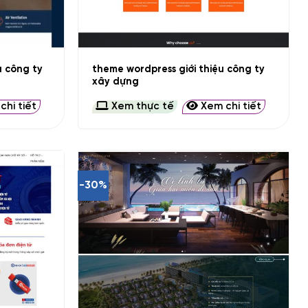
+
u công ty
theme wordpress giới thiệu công ty
xây dựng
hi tiết
Xem thực tế
Xem chi tiết
-30%