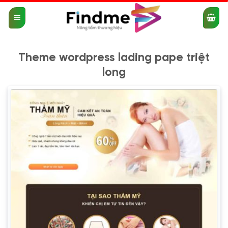
Bỏ
qua
nội
dung
Theme wordpress lading pape triệt
long