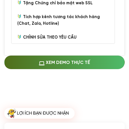
Tặng Chứng chỉ bảo mật web SSL
Tích hợp kênh tương tác khách hàng
(Chat, Zalo, Hotline)
CHỈNH SỬA THEO YÊU CẦU
Miễn phí cài web lên host giống demo
100%
(+0 VND)
Thay logo + thông tin doanh nghiệp
XEM DEMO THỰC TẾ
(+100.000 VND)
Đổi màu chủ đạo theo tông của logo
(+250.000 VND)
Sửa danh mục và sắp xếp lại thanh
menu
(+200.000 VND)
Thay đổi bố cục trang chủ (đơn giản)
LỢI ÍCH BẠN ĐƯỢC NHẬN
(+200.000 VND)
Đăng 10 bài viết chuẩn seo
(+500.000 VND)