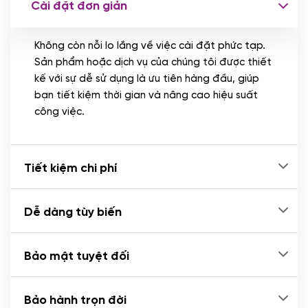
Cài đặt đơn giản
Nhập liệu 100 bài viết
(+1.000.000 VND)
Không còn nỗi lo lắng về việc cài đặt phức tạp.
CÀI ĐẶT PLUGINS
Sản phẩm hoặc dịch vụ của chúng tôi được thiết
Cài đặt plugin theo yêu cầu
kế với sự dễ sử dụng là ưu tiên hàng đầu, giúp
(+100.000 VND)
bạn tiết kiệm thời gian và nâng cao hiệu suất
Cài plugin xử lý thanh toán tự động qua
công việc.
ngân hàng vietcombank, techcombank,
Zalopay, QR code...
(+2.000.000 VND)
Tiết kiệm chi phí
Dễ dàng tùy biến
Bảo mật tuyệt đối
Bảo hành trọn đời