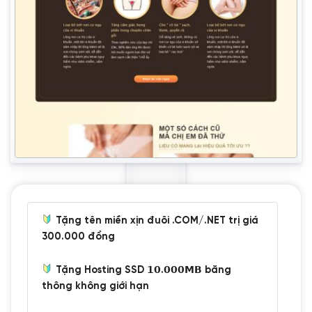
Tặng tên miền xịn đuôi .COM/.NET trị giá
300.000 đồng
Tặng Hosting SSD 𝟭𝟬.𝟬𝟬𝟬𝗠𝗕 băng
thông không giới hạn