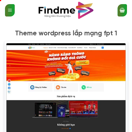
Bỏ
qua
nội
dung
Theme wordpress lắp mạng fpt 1