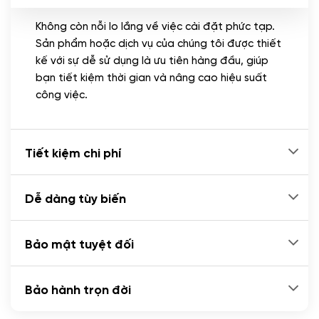
Không còn nỗi lo lắng về việc cài đặt phức tạp.
CÀI ĐẶT PLUGINS
Sản phẩm hoặc dịch vụ của chúng tôi được thiết
Cài đặt plugin theo yêu cầu
kế với sự dễ sử dụng là ưu tiên hàng đầu, giúp
(+100.000 VND)
bạn tiết kiệm thời gian và nâng cao hiệu suất
Cài plugin xử lý thanh toán tự động qua
công việc.
ngân hàng vietcombank, techcombank,
Zalopay, QR code...
(+2.000.000 VND)
Tiết kiệm chi phí
Dễ dàng tùy biến
Bảo mật tuyệt đối
Bảo hành trọn đời