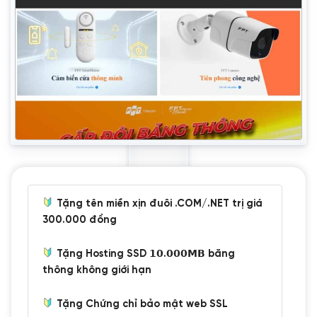
Tặng tên miền xịn đuôi .COM/.NET trị giá
300.000 đồng
Tặng Hosting SSD 𝟭𝟬.𝟬𝟬𝟬𝗠𝗕 băng
thông không giới hạn
Tặng Chứng chỉ bảo mật web SSL