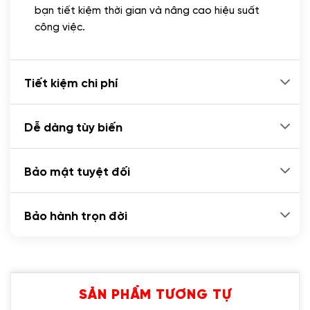
(+100.000 VND)
bạn tiết kiệm thời gian và nâng cao hiệu suất
Cài plugin xử lý thanh toán tự động qua
công việc.
ngân hàng vietcombank, techcombank,
Zalopay, QR code...
(+2.000.000 VND)
Tiết kiệm chi phí
Dễ dàng tùy biến
Bảo mật tuyệt đối
Bảo hành trọn đời
SẢN PHẨM TƯƠNG TỰ