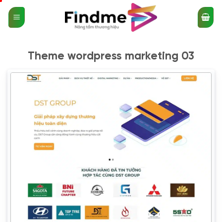
Bỏ
qua
nội
dung
Theme wordpress marketing 03