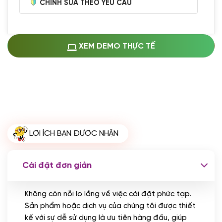
CHỈNH SỬA THEO YÊU CẦU
Miễn phí cài web lên host giống demo
100%
(+0 VND)
Thay logo + thông tin doanh nghiệp
XEM DEMO THỰC TẾ
(+100.000 VND)
Đổi màu chủ đạo theo tông của logo
(+250.000 VND)
Sửa danh mục và sắp xếp lại thanh
menu
(+200.000 VND)
Thay đổi bố cục trang chủ (đơn giản)
LỢI ÍCH BẠN ĐƯỢC NHẬN
(+200.000 VND)
Đăng 10 bài viết chuẩn seo
(+500.000 VND)
Cài đặt đơn giản
Nhập liệu 100 bài viết
(+1.000.000 VND)
Không còn nỗi lo lắng về việc cài đặt phức tạp.
CÀI ĐẶT PLUGINS
Sản phẩm hoặc dịch vụ của chúng tôi được thiết
Cài đặt plugin theo yêu cầu
kế với sự dễ sử dụng là ưu tiên hàng đầu, giúp