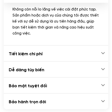
Không còn nỗi lo lắng về việc cài đặt phức tạp.
CÀI ĐẶT PLUGINS
Sản phẩm hoặc dịch vụ của chúng tôi được thiết
Cài đặt plugin theo yêu cầu
kế với sự dễ sử dụng là ưu tiên hàng đầu, giúp
(+100.000 VND)
bạn tiết kiệm thời gian và nâng cao hiệu suất
Cài plugin xử lý thanh toán tự động qua
công việc.
ngân hàng vietcombank, techcombank,
Zalopay, QR code...
(+2.000.000 VND)
Tiết kiệm chi phí
Dễ dàng tùy biến
Bảo mật tuyệt đối
Bảo hành trọn đời