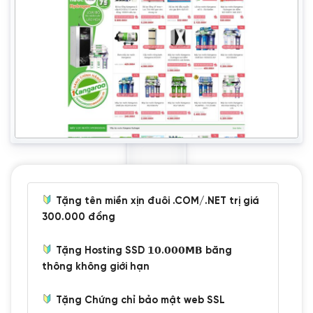
Tặng tên miền xịn đuôi .COM/.NET trị giá
300.000 đồng
Tặng Hosting SSD 𝟭𝟬.𝟬𝟬𝟬𝗠𝗕 băng
thông không giới hạn
Tặng Chứng chỉ bảo mật web SSL