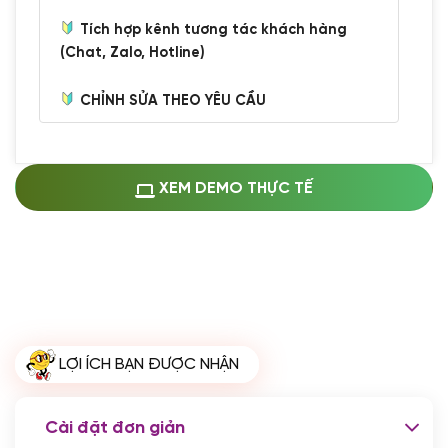
Tích hợp kênh tương tác khách hàng
(Chat, Zalo, Hotline)
CHỈNH SỬA THEO YÊU CẦU
Miễn phí cài web lên host giống demo
100%
(+0 VND)
Thay logo + thông tin doanh nghiệp
XEM DEMO THỰC TẾ
(+100.000 VND)
Đổi màu chủ đạo theo tông của logo
(+250.000 VND)
Sửa danh mục và sắp xếp lại thanh
menu
(+200.000 VND)
Thay đổi bố cục trang chủ (đơn giản)
LỢI ÍCH BẠN ĐƯỢC NHẬN
(+200.000 VND)
Đăng 10 bài viết chuẩn seo
(+500.000 VND)
Cài đặt đơn giản
Nhập liệu 100 bài viết
(+1.000.000 VND)