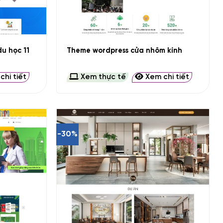
+
u học 11
Theme wordpress cửa nhôm kính
hi tiết
Xem thực tế
Xem chi tiết
-30%