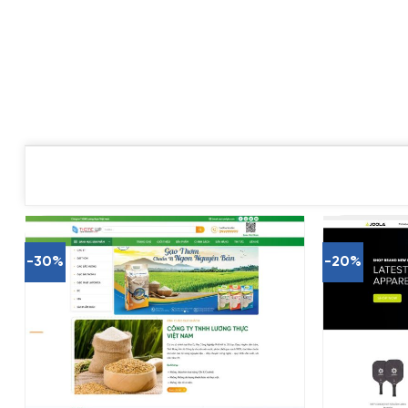
-30%
-20%