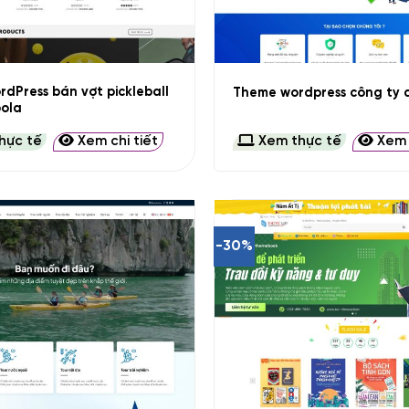
+
dPress bán vợt pickleball
Theme wordpress công ty d
oola
hực tế
Xem chi tiết
Xem thực tế
Xem c
-30%