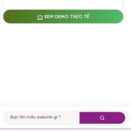
Miễn phí cài web lên host giống demo
100%
(+0 VND)
Thay logo + thông tin doanh nghiệp
XEM DEMO THỰC TẾ
(+100.000 VND)
Đổi màu chủ đạo theo tông của logo
(+250.000 VND)
Sửa danh mục và sắp xếp lại thanh
menu
(+200.000 VND)
Thay đổi bố cục trang chủ (đơn giản)
(+200.000 VND)
Đăng 10 bài viết chuẩn seo
(+500.000 VND)
Nhập liệu 100 bài viết
(+1.000.000 VND)
CÀI ĐẶT PLUGINS
Tìm
kiếm:
Cài đặt plugin theo yêu cầu
(+100.000 VND)