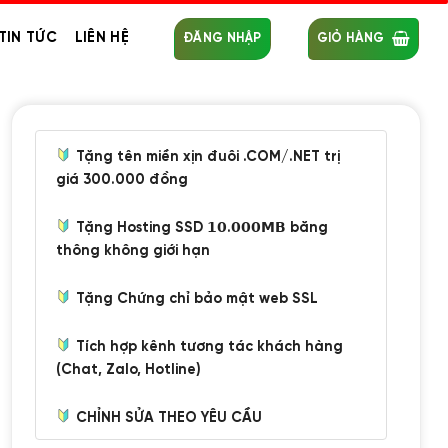
TIN TỨC
LIÊN HỆ
ĐĂNG NHẬP
GIỎ HÀNG
Tặng tên miền xịn đuôi .COM/.NET trị
giá 300.000 đồng
Tặng Hosting SSD 𝟭𝟬.𝟬𝟬𝟬𝗠𝗕 băng
thông không giới hạn
Tặng Chứng chỉ bảo mật web SSL
Tích hợp kênh tương tác khách hàng
(Chat, Zalo, Hotline)
CHỈNH SỬA THEO YÊU CẦU