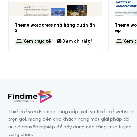
+
+
Theme wordoress nhà hàng quán ăn
Theme wor
2
vip
Xem thực tế
Xem chi tiết
Xem t
Thiết kế web Findme cung cấp dịch vụ thiết kế website
trọn gói, mang đến cho khách hàng một giải pháp tối
ưu và chuyên nghiệp để xây dựng nền tảng trực tuyến
vững chắc.