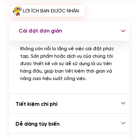
Cài plugin xử lý thanh toán tự động
LỢI ÍCH BẠN ĐƯỢC NHẬN
qua ngân hàng vietcombank,
techcombank, Zalopay, QR code...
(+2.000.000 VND)
Cài đặt đơn giản
Không còn nỗi lo lắng về việc cài đặt phức
tạp. Sản phẩm hoặc dịch vụ của chúng tôi
được thiết kế với sự dễ sử dụng là ưu tiên
hàng đầu, giúp bạn tiết kiệm thời gian và
nâng cao hiệu suất công việc.
Tiết kiệm chi phí
Dễ dàng tùy biến