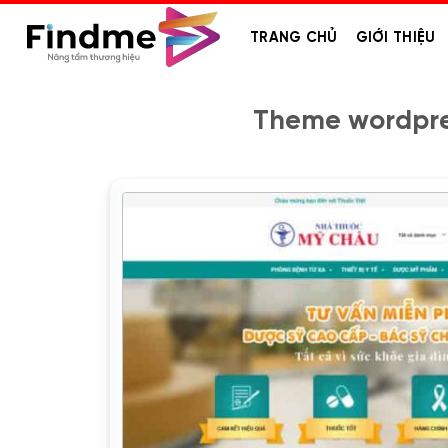
Bỏ
qua
TRANG CHỦ
GIỚI THIỆU
nội
dung
Theme wordpre