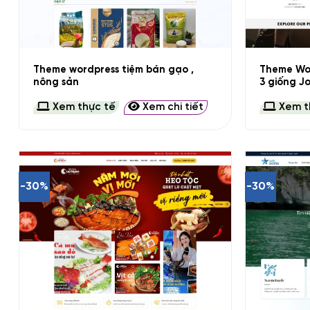
+
+
Theme wordpress tiệm bán gạo ,
Theme Wor
nông sản
3 giống J
Xem thực tế
Xem chi tiết
Xem t
-30%
-30%