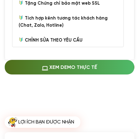
Tặng Chứng chỉ bảo mật web SSL
Tích hợp kênh tương tác khách hàng
(Chat, Zalo, Hotline)
CHỈNH SỬA THEO YÊU CẦU
Miễn phí cài web lên host giống demo
100%
(+0 VND)
Thay logo + thông tin doanh nghiệp
XEM DEMO THỰC TẾ
(+100.000 VND)
Đổi màu chủ đạo theo tông của logo
(+250.000 VND)
Sửa danh mục và sắp xếp lại thanh
menu
(+200.000 VND)
Thay đổi bố cục trang chủ (đơn giản)
LỢI ÍCH BẠN ĐƯỢC NHẬN
(+200.000 VND)
Đăng 10 bài viết chuẩn seo
(+500.000 VND)