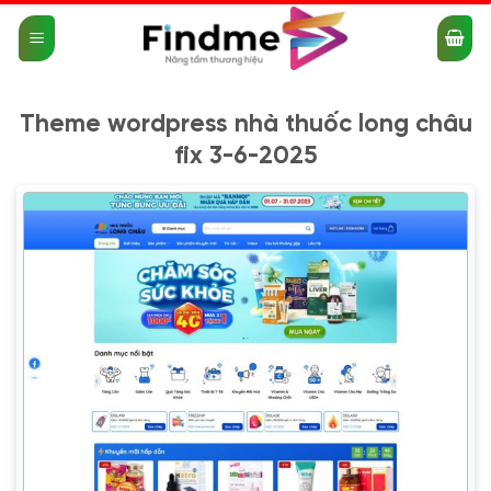
Bỏ
qua
nội
dung
Theme wordpress nhà thuốc long châu
fix 3-6-2025