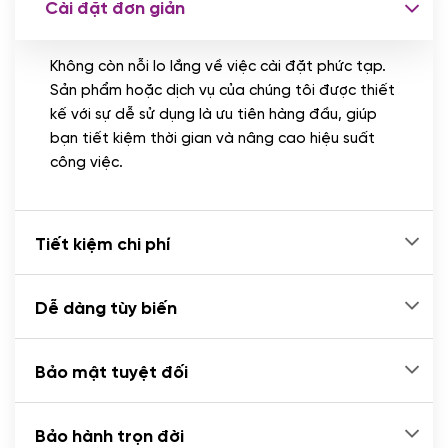
Cài đặt đơn giản
Nhập liệu 100 bài viết
(+1.000.000 VND)
Không còn nỗi lo lắng về việc cài đặt phức tạp.
CÀI ĐẶT PLUGINS
Sản phẩm hoặc dịch vụ của chúng tôi được thiết
Cài đặt plugin theo yêu cầu
kế với sự dễ sử dụng là ưu tiên hàng đầu, giúp
(+100.000 VND)
bạn tiết kiệm thời gian và nâng cao hiệu suất
Cài plugin xử lý thanh toán tự động qua
công việc.
ngân hàng vietcombank, techcombank,
Zalopay, QR code...
(+2.000.000 VND)
Tiết kiệm chi phí
Dễ dàng tùy biến
Bảo mật tuyệt đối
Bảo hành trọn đời