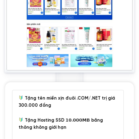
Tặng tên miền xịn đuôi .COM/.NET trị giá
300.000 đồng
Tặng Hosting SSD 𝟭𝟬.𝟬𝟬𝟬𝗠𝗕 băng
thông không giới hạn