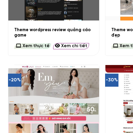
+
+
Theme wordpress review quảng cáo
Theme wor
game
đẹp
Xem thực tế
Xem chi tiết
Xem t
-20%
-30%