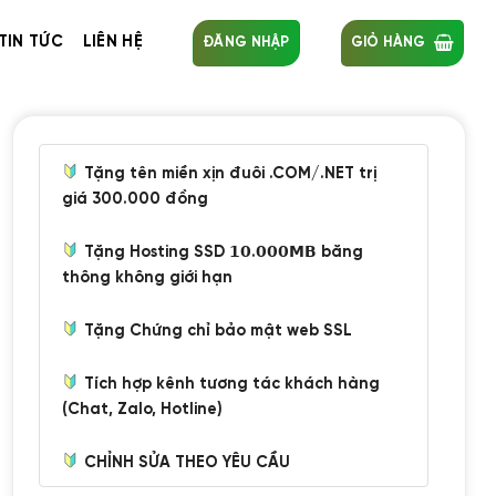
TIN TỨC
LIÊN HỆ
ĐĂNG NHẬP
GIỎ HÀNG
Tặng tên miền xịn đuôi .COM/.NET trị
giá 300.000 đồng
Tặng Hosting SSD 𝟭𝟬.𝟬𝟬𝟬𝗠𝗕 băng
thông không giới hạn
Tặng Chứng chỉ bảo mật web SSL
Tích hợp kênh tương tác khách hàng
(Chat, Zalo, Hotline)
CHỈNH SỬA THEO YÊU CẦU