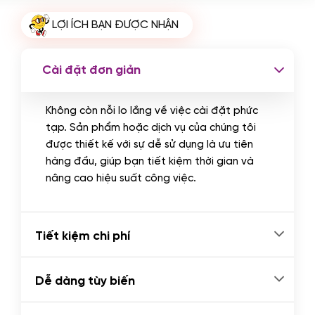
Cài plugin xử lý thanh toán tự động
LỢI ÍCH BẠN ĐƯỢC NHẬN
qua ngân hàng vietcombank,
techcombank, Zalopay, QR code...
(+2.000.000 VND)
Cài đặt đơn giản
Không còn nỗi lo lắng về việc cài đặt phức
tạp. Sản phẩm hoặc dịch vụ của chúng tôi
được thiết kế với sự dễ sử dụng là ưu tiên
hàng đầu, giúp bạn tiết kiệm thời gian và
nâng cao hiệu suất công việc.
Tiết kiệm chi phí
Dễ dàng tùy biến