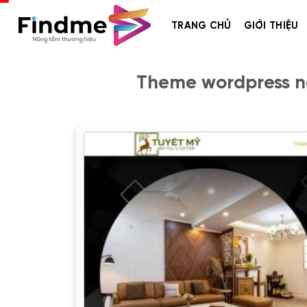
Bỏ
qua
TRANG CHỦ
GIỚI THIỆU
nội
dung
Theme wordpress nộ