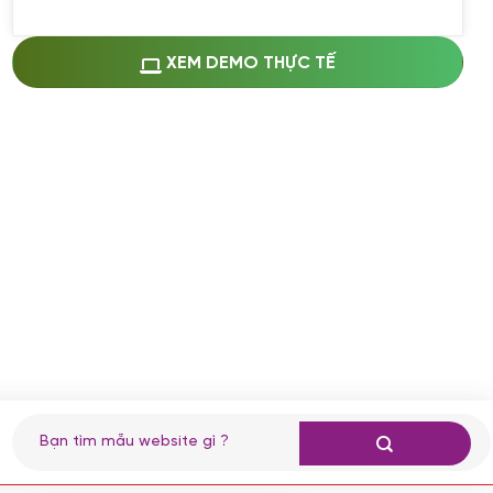
Miễn phí cài web lên host giống demo
100%
(+0 VND)
Thay logo + thông tin doanh nghiệp
XEM DEMO THỰC TẾ
(+100.000 VND)
Đổi màu chủ đạo theo tông của logo
(+250.000 VND)
Sửa danh mục và sắp xếp lại thanh
menu
(+200.000 VND)
Thay đổi bố cục trang chủ (đơn giản)
(+200.000 VND)
Đăng 10 bài viết chuẩn seo
(+500.000 VND)
Nhập liệu 100 bài viết
(+1.000.000 VND)
CÀI ĐẶT PLUGINS
Tìm
kiếm:
Cài đặt plugin theo yêu cầu
(+100.000 VND)