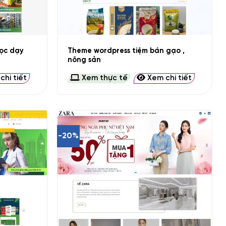
+
ọc dạy
Theme wordpress tiệm bán gạo ,
nông sản
hi tiết
Xem thực tế
Xem chi tiết
-20%