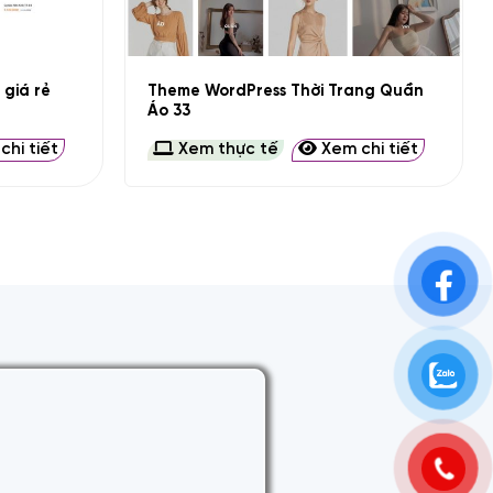
+
Theme WordPress Thời Trang Quần
giá rẻ
Áo 33
hi tiết
Xem thực tế
Xem chi tiết