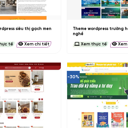
+
dpress siêu thị gạch men
Theme wordpress trường h
nghề
hực tế
Xem chi tiết
Xem thực tế
Xem c
-30%