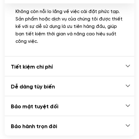
Không còn nỗi lo lắng về việc cài đặt phức tạp.
CÀI ĐẶT PLUGINS
Sản phẩm hoặc dịch vụ của chúng tôi được thiết
Cài đặt plugin theo yêu cầu
kế với sự dễ sử dụng là ưu tiên hàng đầu, giúp
(+100.000 VND)
bạn tiết kiệm thời gian và nâng cao hiệu suất
Cài plugin xử lý thanh toán tự động qua
công việc.
ngân hàng vietcombank, techcombank,
Zalopay, QR code...
(+2.000.000 VND)
Tiết kiệm chi phí
Dễ dàng tùy biến
Bảo mật tuyệt đối
Bảo hành trọn đời