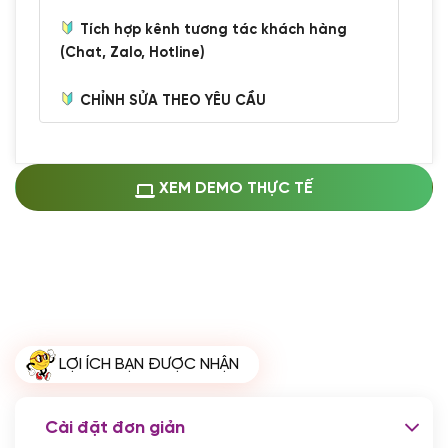
Tích hợp kênh tương tác khách hàng
(Chat, Zalo, Hotline)
CHỈNH SỬA THEO YÊU CẦU
Miễn phí cài web lên host giống demo
100%
(+0 VND)
Thay logo + thông tin doanh nghiệp
XEM DEMO THỰC TẾ
(+100.000 VND)
Đổi màu chủ đạo theo tông của logo
(+250.000 VND)
Sửa danh mục và sắp xếp lại thanh
menu
(+200.000 VND)
Thay đổi bố cục trang chủ (đơn giản)
LỢI ÍCH BẠN ĐƯỢC NHẬN
(+200.000 VND)
Đăng 10 bài viết chuẩn seo
(+500.000 VND)
Cài đặt đơn giản
Nhập liệu 100 bài viết
(+1.000.000 VND)