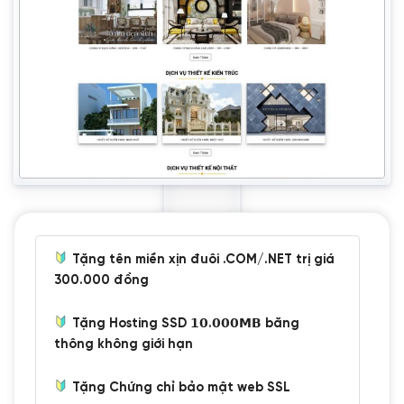
Tặng tên miền xịn đuôi .COM/.NET trị giá
300.000 đồng
Tặng Hosting SSD 𝟭𝟬.𝟬𝟬𝟬𝗠𝗕 băng
thông không giới hạn
Tặng Chứng chỉ bảo mật web SSL