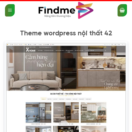
Bỏ
qua
nội
dung
Theme wordpress nội thất 42