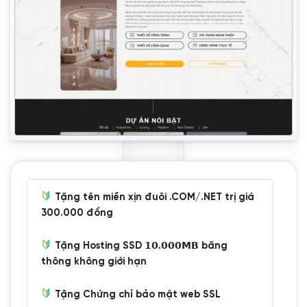
Tặng tên miền xịn đuôi .COM/.NET trị giá
300.000 đồng
Tặng Hosting SSD 𝟭𝟬.𝟬𝟬𝟬𝗠𝗕 băng
thông không giới hạn
Tặng Chứng chỉ bảo mật web SSL