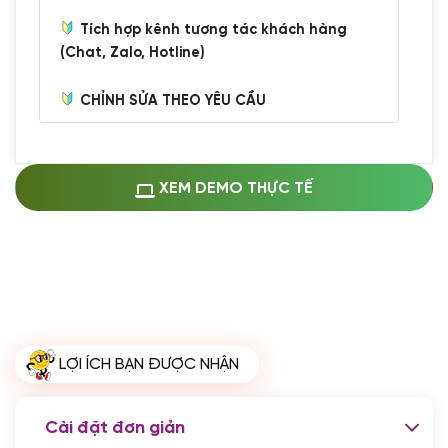
Tích hợp kênh tương tác khách hàng
(Chat, Zalo, Hotline)
CHỈNH SỬA THEO YÊU CẦU
Miễn phí cài web lên host giống demo
100%
(+0 VND)
Thay logo + thông tin doanh nghiệp
XEM DEMO THỰC TẾ
(+100.000 VND)
Đổi màu chủ đạo theo tông của logo
(+250.000 VND)
Sửa danh mục và sắp xếp lại thanh
menu
(+200.000 VND)
Thay đổi bố cục trang chủ (đơn giản)
LỢI ÍCH BẠN ĐƯỢC NHẬN
(+200.000 VND)
Đăng 10 bài viết chuẩn seo
(+500.000 VND)
Cài đặt đơn giản
Nhập liệu 100 bài viết
(+1.000.000 VND)