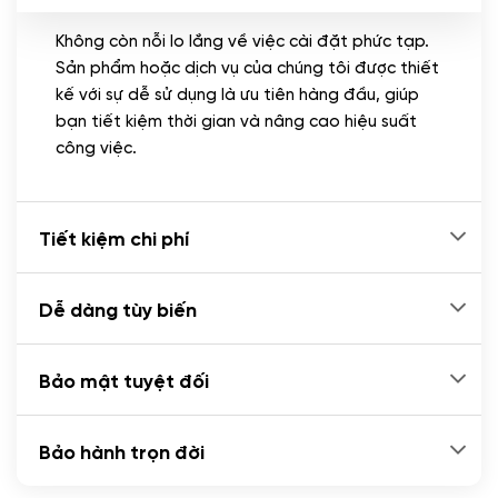
Không còn nỗi lo lắng về việc cài đặt phức tạp.
CÀI ĐẶT PLUGINS
Sản phẩm hoặc dịch vụ của chúng tôi được thiết
Cài đặt plugin theo yêu cầu
kế với sự dễ sử dụng là ưu tiên hàng đầu, giúp
(+100.000 VND)
bạn tiết kiệm thời gian và nâng cao hiệu suất
Cài plugin xử lý thanh toán tự động qua
công việc.
ngân hàng vietcombank, techcombank,
Zalopay, QR code...
(+2.000.000 VND)
Tiết kiệm chi phí
Dễ dàng tùy biến
Bảo mật tuyệt đối
Bảo hành trọn đời