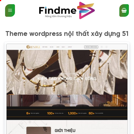
Bỏ
qua
nội
dung
Theme wordpress nội thất xây dựng 51