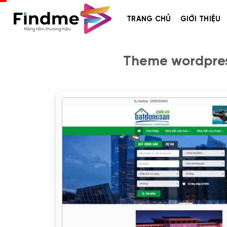
Bỏ
qua
TRANG CHỦ
GIỚI THIỆU
nội
dung
Theme wordpress