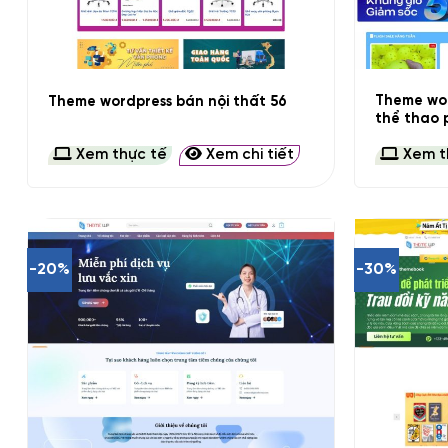
+
+
Theme wor
Theme wordpress bán nội thất 56
thể thao p
Xem thực tế
Xem chi tiết
Xem t
-20%
-30%