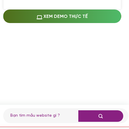
Miễn phí cài web lên host giống demo
100%
(+0 VND)
Thay logo + thông tin doanh nghiệp
XEM DEMO THỰC TẾ
(+100.000 VND)
Đổi màu chủ đạo theo tông của logo
(+250.000 VND)
Sửa danh mục và sắp xếp lại thanh
menu
(+200.000 VND)
Thay đổi bố cục trang chủ (đơn giản)
(+200.000 VND)
Đăng 10 bài viết chuẩn seo
(+500.000 VND)
Nhập liệu 100 bài viết
(+1.000.000 VND)
CÀI ĐẶT PLUGINS
Tìm
kiếm:
Cài đặt plugin theo yêu cầu
(+100.000 VND)