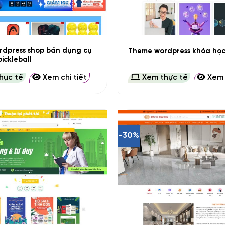
+
dpress shop bán dụng cụ
Theme wordpress khóa học
ickleball
hực tế
Xem chi tiết
Xem thực tế
Xem c
-30%