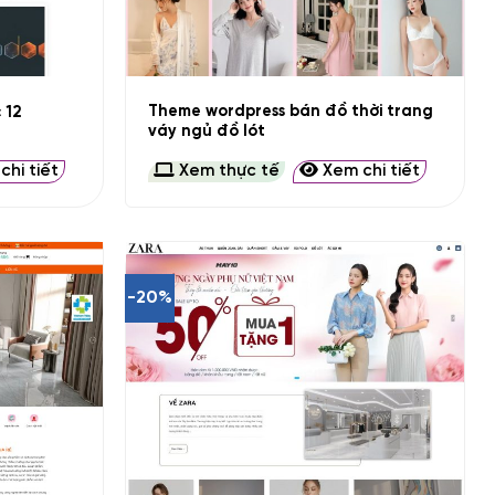
+
Theme wordpress bán đồ thời trang
 12
váy ngủ đồ lót
hi tiết
Xem thực tế
Xem chi tiết
-20%