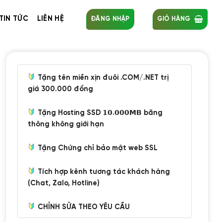
TIN TỨC
LIÊN HỆ
ĐĂNG NHẬP
GIỎ HÀNG
Tặng tên miền xịn đuôi .COM/.NET trị
giá 300.000 đồng
Tặng Hosting SSD 𝟭𝟬.𝟬𝟬𝟬𝗠𝗕 băng
thông không giới hạn
Tặng Chứng chỉ bảo mật web SSL
Tích hợp kênh tương tác khách hàng
(Chat, Zalo, Hotline)
CHỈNH SỬA THEO YÊU CẦU