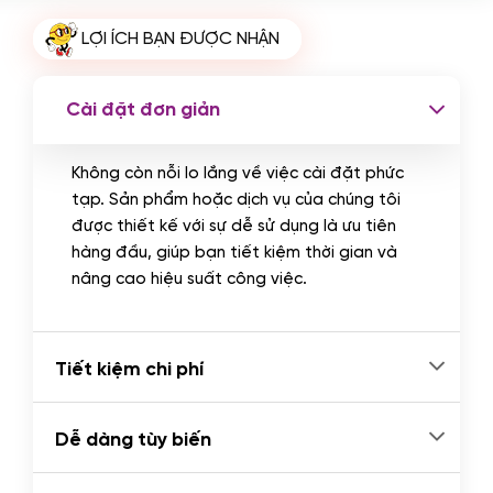
Cài plugin xử lý thanh toán tự động
LỢI ÍCH BẠN ĐƯỢC NHẬN
qua ngân hàng vietcombank,
techcombank, Zalopay, QR code...
(+2.000.000 VND)
Cài đặt đơn giản
Không còn nỗi lo lắng về việc cài đặt phức
tạp. Sản phẩm hoặc dịch vụ của chúng tôi
được thiết kế với sự dễ sử dụng là ưu tiên
hàng đầu, giúp bạn tiết kiệm thời gian và
nâng cao hiệu suất công việc.
Tiết kiệm chi phí
Dễ dàng tùy biến