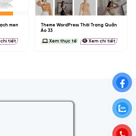
+
gạch men
Theme WordPress Thời Trang Quần
Áo 33
hi tiết
Xem thực tế
Xem chi tiết