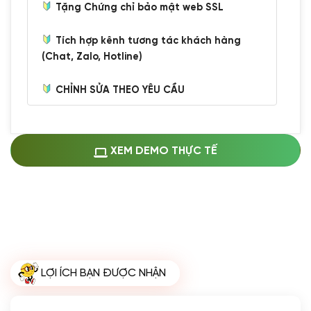
Tặng Chứng chỉ bảo mật web SSL
Tích hợp kênh tương tác khách hàng
(Chat, Zalo, Hotline)
CHỈNH SỬA THEO YÊU CẦU
Miễn phí cài web lên host giống demo
100%
(+0 VND)
Thay logo + thông tin doanh nghiệp
XEM DEMO THỰC TẾ
(+100.000 VND)
Đổi màu chủ đạo theo tông của logo
(+250.000 VND)
Sửa danh mục và sắp xếp lại thanh
menu
(+200.000 VND)
Thay đổi bố cục trang chủ (đơn giản)
LỢI ÍCH BẠN ĐƯỢC NHẬN
(+200.000 VND)
Đăng 10 bài viết chuẩn seo
(+500.000 VND)