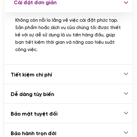
Cài đặt đơn giản
Nhập liệu 100 bài viết
(+1.000.000 VND)
Không còn nỗi lo lắng về việc cài đặt phức tạp.
CÀI ĐẶT PLUGINS
Sản phẩm hoặc dịch vụ của chúng tôi được thiết
Cài đặt plugin theo yêu cầu
kế với sự dễ sử dụng là ưu tiên hàng đầu, giúp
(+100.000 VND)
bạn tiết kiệm thời gian và nâng cao hiệu suất
Cài plugin xử lý thanh toán tự động qua
công việc.
ngân hàng vietcombank, techcombank,
Zalopay, QR code...
(+2.000.000 VND)
Tiết kiệm chi phí
Dễ dàng tùy biến
Bảo mật tuyệt đối
Bảo hành trọn đời