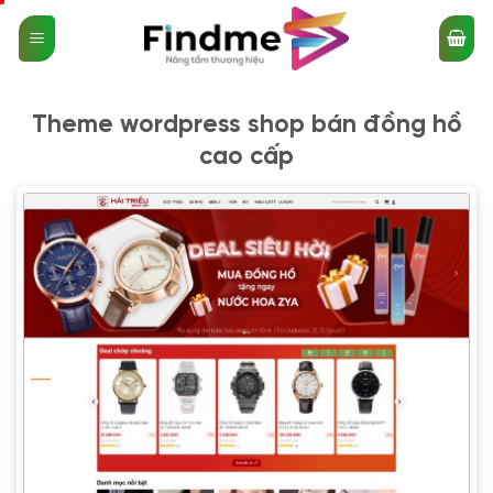
Bỏ
qua
nội
dung
Theme wordpress shop bán đồng hồ
cao cấp