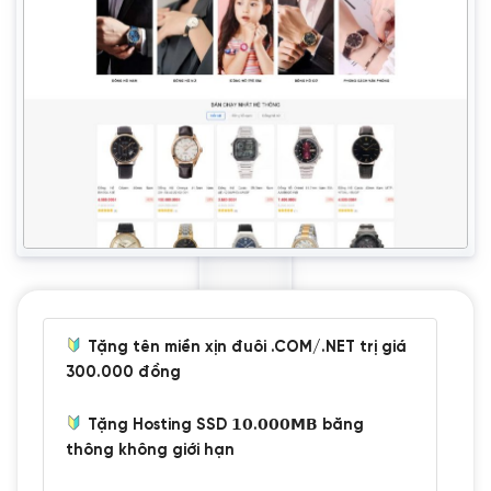
Tặng tên miền xịn đuôi .COM/.NET trị giá
300.000 đồng
Tặng Hosting SSD 𝟭𝟬.𝟬𝟬𝟬𝗠𝗕 băng
thông không giới hạn