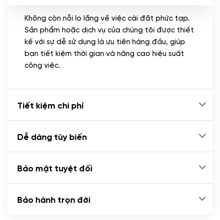
Không còn nỗi lo lắng về việc cài đặt phức tạp.
CÀI ĐẶT PLUGINS
Sản phẩm hoặc dịch vụ của chúng tôi được thiết
Cài đặt plugin theo yêu cầu
kế với sự dễ sử dụng là ưu tiên hàng đầu, giúp
(+100.000 VND)
bạn tiết kiệm thời gian và nâng cao hiệu suất
Cài plugin xử lý thanh toán tự động qua
công việc.
ngân hàng vietcombank, techcombank,
Zalopay, QR code...
(+2.000.000 VND)
Tiết kiệm chi phí
Dễ dàng tùy biến
Bảo mật tuyệt đối
Bảo hành trọn đời