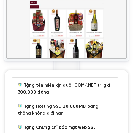
Tặng tên miền xịn đuôi .COM/.NET trị giá
300.000 đồng
Tặng Hosting SSD 𝟭𝟬.𝟬𝟬𝟬𝗠𝗕 băng
thông không giới hạn
Tặng Chứng chỉ bảo mật web SSL