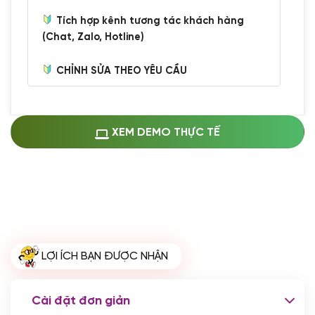
Tích hợp kênh tương tác khách hàng
(Chat, Zalo, Hotline)
CHỈNH SỬA THEO YÊU CẦU
Miễn phí cài web lên host giống demo
100%
(+0 VND)
Thay logo + thông tin doanh nghiệp
XEM DEMO THỰC TẾ
(+100.000 VND)
Đổi màu chủ đạo theo tông của logo
(+250.000 VND)
Sửa danh mục và sắp xếp lại thanh
menu
(+200.000 VND)
Thay đổi bố cục trang chủ (đơn giản)
LỢI ÍCH BẠN ĐƯỢC NHẬN
(+200.000 VND)
Đăng 10 bài viết chuẩn seo
(+500.000 VND)
Cài đặt đơn giản
Nhập liệu 100 bài viết
(+1.000.000 VND)