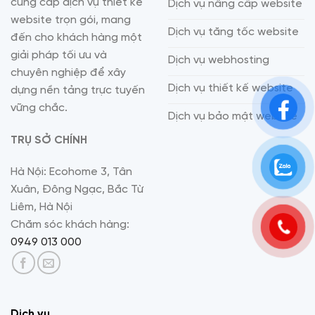
cung cấp dịch vụ thiết kế
Dịch vụ nâng cấp website
website trọn gói, mang
Dịch vụ tăng tốc website
đến cho khách hàng một
giải pháp tối ưu và
Dịch vụ webhosting
chuyên nghiệp để xây
Dịch vụ thiết kế website
dựng nền tảng trực tuyến
vững chắc.
Dịch vụ bảo mật website
TRỤ SỞ CHÍNH
Hà Nội: Ecohome 3, Tân
Xuân, Đông Ngạc, Bắc Từ
Liêm, Hà Nội
Chăm sóc khách hàng:
0949 013 000
Dịch vụ