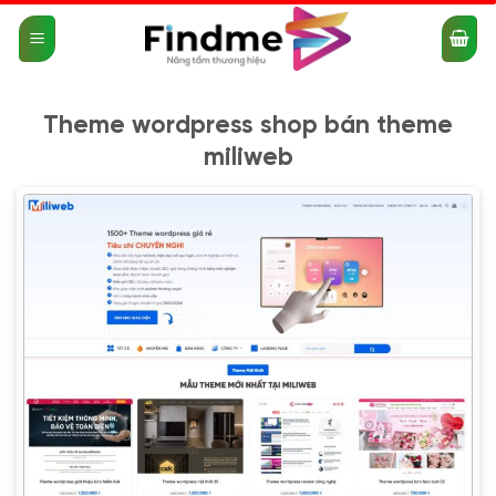
Bỏ
qua
nội
dung
Theme wordpress shop bán theme
miliweb