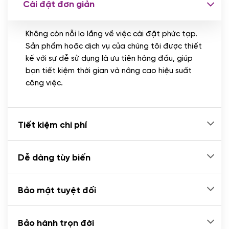
Cài đặt đơn giản
Nhập liệu 100 bài viết
(+1.000.000 VND)
Không còn nỗi lo lắng về việc cài đặt phức tạp.
CÀI ĐẶT PLUGINS
Sản phẩm hoặc dịch vụ của chúng tôi được thiết
Cài đặt plugin theo yêu cầu
kế với sự dễ sử dụng là ưu tiên hàng đầu, giúp
(+100.000 VND)
bạn tiết kiệm thời gian và nâng cao hiệu suất
Cài plugin xử lý thanh toán tự động qua
công việc.
ngân hàng vietcombank, techcombank,
Zalopay, QR code...
(+2.000.000 VND)
Tiết kiệm chi phí
Dễ dàng tùy biến
Bảo mật tuyệt đối
Bảo hành trọn đời