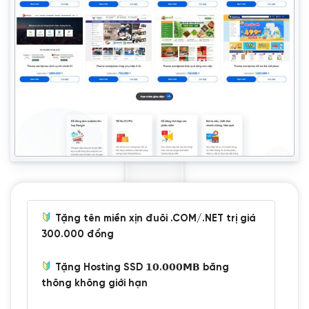
Tặng tên miền xịn đuôi .COM/.NET trị giá
300.000 đồng
Tặng Hosting SSD 𝟭𝟬.𝟬𝟬𝟬𝗠𝗕 băng
thông không giới hạn