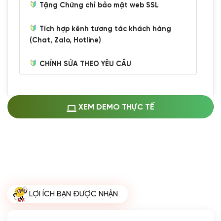
Tặng Chứng chỉ bảo mật web SSL
Tích hợp kênh tương tác khách hàng
(Chat, Zalo, Hotline)
CHỈNH SỬA THEO YÊU CẦU
Miễn phí cài web lên host giống demo
100%
(+0 VND)
Thay logo + thông tin doanh nghiệp
XEM DEMO THỰC TẾ
(+100.000 VND)
Đổi màu chủ đạo theo tông của logo
(+250.000 VND)
Sửa danh mục và sắp xếp lại thanh
menu
(+200.000 VND)
Thay đổi bố cục trang chủ (đơn giản)
LỢI ÍCH BẠN ĐƯỢC NHẬN
(+200.000 VND)
Đăng 10 bài viết chuẩn seo
(+500.000 VND)