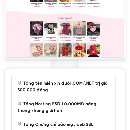
Tặng tên miền xịn đuôi .COM/.NET trị giá
300.000 đồng
Tặng Hosting SSD 𝟭𝟬.𝟬𝟬𝟬𝗠𝗕 băng
thông không giới hạn
Tặng Chứng chỉ bảo mật web SSL