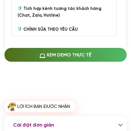
Tích hợp kênh tương tác khách hàng
(Chat, Zalo, Hotline)
CHỈNH SỬA THEO YÊU CẦU
Miễn phí cài web lên host giống demo
100%
(+0 VND)
Thay logo + thông tin doanh nghiệp
XEM DEMO THỰC TẾ
(+100.000 VND)
Đổi màu chủ đạo theo tông của logo
(+250.000 VND)
Sửa danh mục và sắp xếp lại thanh
menu
(+200.000 VND)
Thay đổi bố cục trang chủ (đơn giản)
LỢI ÍCH BẠN ĐƯỢC NHẬN
(+200.000 VND)
Đăng 10 bài viết chuẩn seo
(+500.000 VND)
Cài đặt đơn giản
Nhập liệu 100 bài viết
(+1.000.000 VND)