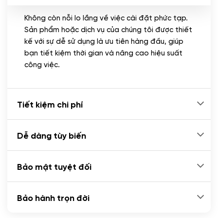
Không còn nỗi lo lắng về việc cài đặt phức tạp.
CÀI ĐẶT PLUGINS
Sản phẩm hoặc dịch vụ của chúng tôi được thiết
Cài đặt plugin theo yêu cầu
kế với sự dễ sử dụng là ưu tiên hàng đầu, giúp
(+100.000 VND)
bạn tiết kiệm thời gian và nâng cao hiệu suất
Cài plugin xử lý thanh toán tự động qua
công việc.
ngân hàng vietcombank, techcombank,
Zalopay, QR code...
(+2.000.000 VND)
Tiết kiệm chi phí
Dễ dàng tùy biến
Bảo mật tuyệt đối
Bảo hành trọn đời