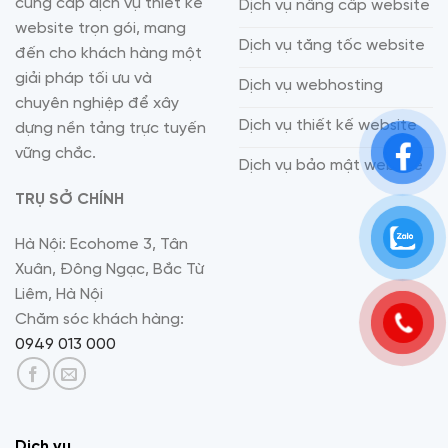
cung cấp dịch vụ thiết kế
Dịch vụ nâng cấp website
website trọn gói, mang
Dịch vụ tăng tốc website
đến cho khách hàng một
giải pháp tối ưu và
Dịch vụ webhosting
chuyên nghiệp để xây
Dịch vụ thiết kế website
dựng nền tảng trực tuyến
vững chắc.
Dịch vụ bảo mật website
TRỤ SỞ CHÍNH
Hà Nội: Ecohome 3, Tân
Xuân, Đông Ngạc, Bắc Từ
Liêm, Hà Nội
Chăm sóc khách hàng:
0949 013 000
Dịch vụ