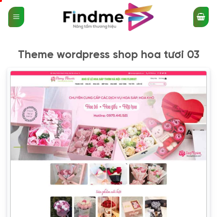
Bỏ
qua
nội
dung
Theme wordpress shop hoa tươi 03