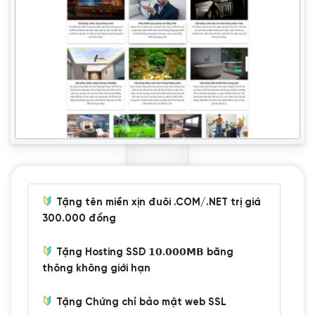
Tặng tên miền xịn đuôi .COM/.NET trị giá
300.000 đồng
Tặng Hosting SSD 𝟭𝟬.𝟬𝟬𝟬𝗠𝗕 băng
thông không giới hạn
Tặng Chứng chỉ bảo mật web SSL