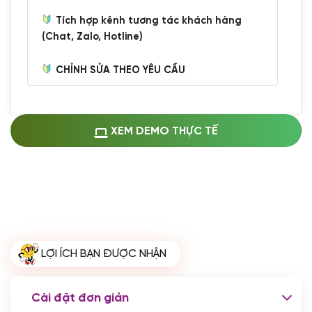
Tích hợp kênh tương tác khách hàng
(Chat, Zalo, Hotline)
CHỈNH SỬA THEO YÊU CẦU
Miễn phí cài web lên host giống demo
100%
(+0 VND)
Thay logo + thông tin doanh nghiệp
XEM DEMO THỰC TẾ
(+100.000 VND)
Đổi màu chủ đạo theo tông của logo
(+250.000 VND)
Sửa danh mục và sắp xếp lại thanh
menu
(+200.000 VND)
Thay đổi bố cục trang chủ (đơn giản)
LỢI ÍCH BẠN ĐƯỢC NHẬN
(+200.000 VND)
Đăng 10 bài viết chuẩn seo
(+500.000 VND)
Cài đặt đơn giản
Nhập liệu 100 bài viết
(+1.000.000 VND)