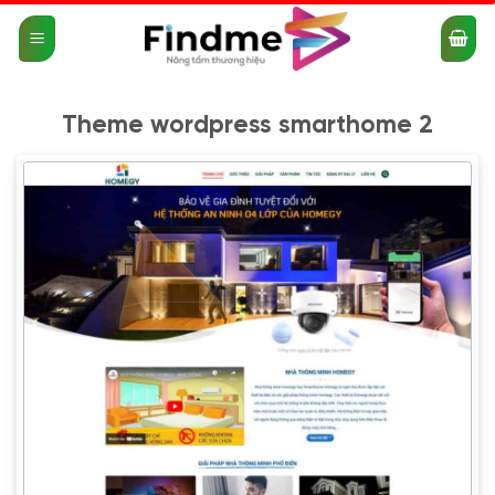
Bỏ
qua
nội
dung
Theme wordpress smarthome 2