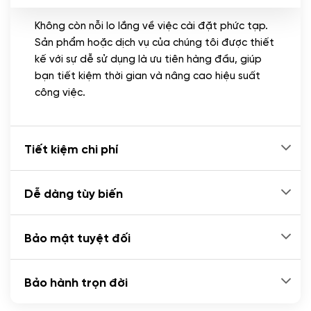
Không còn nỗi lo lắng về việc cài đặt phức tạp.
CÀI ĐẶT PLUGINS
Sản phẩm hoặc dịch vụ của chúng tôi được thiết
Cài đặt plugin theo yêu cầu
kế với sự dễ sử dụng là ưu tiên hàng đầu, giúp
(+100.000 VND)
bạn tiết kiệm thời gian và nâng cao hiệu suất
Cài plugin xử lý thanh toán tự động qua
công việc.
ngân hàng vietcombank, techcombank,
Zalopay, QR code...
(+2.000.000 VND)
Tiết kiệm chi phí
Dễ dàng tùy biến
Bảo mật tuyệt đối
Bảo hành trọn đời